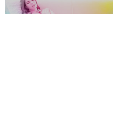
ONDA PER IL SISTEMA SANITARIO
ONDA PER LE DONNE
Dolore Genito-Pelvico: che cos’è e perché è
importante saperne di più. PARTECIPA AL
PROTOCOLLO ONLINE
31 Lug 2018
ONDA PER IL SISTEMA SANITARIO
ONDA PER LE DONNE