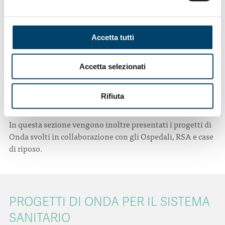
Weekend, iniziative gratuite per avvicinare la popolazione
alla diagnosi e alle cure appropriate.
Accetta tutti
A livello socio-assistenziale Fondazione Onda ETS
collabora con un gruppo di
Residenze Sanitarie
Assistenziali
(RSA) e di
Case di Riposo
premiate con i
Accetta selezionati
Bollini Rosa Argento
, strutture che si occupano di
anziani e che pongono l’umanizzazione delle cure al
Rifiuta
centro delle loro attività’.
In questa sezione vengono inoltre presentati i progetti di
Onda svolti in collaborazione con gli Ospedali, RSA e case
di riposo.
PROGETTI DI ONDA PER IL SISTEMA
SANITARIO