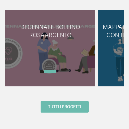
DECENNALE BOLLINO
MAPPATU
ROSAARGENTO
CON IL
TUTTI I PROGETTI