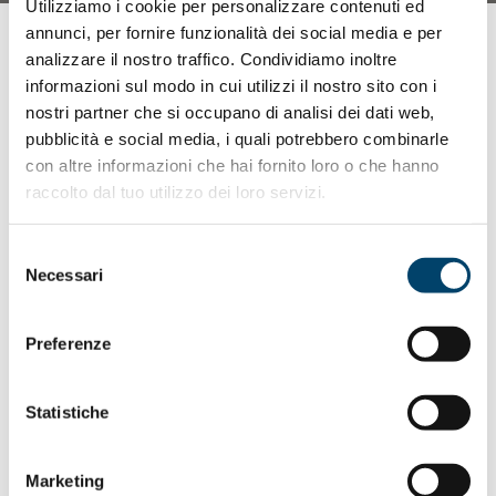
Utilizziamo i cookie per personalizzare contenuti ed
annunci, per fornire funzionalità dei social media e per
COSA FACCIAMO
analizzare il nostro traffico. Condividiamo inoltre
informazioni sul modo in cui utilizzi il nostro sito con i
Fondazione Onda ETS collabora con il
nostri partner che si occupano di analisi dei dati web,
pubblicità e social media, i quali potrebbero combinarle
Servizio Sanitario Nazionale e con le
con altre informazioni che hai fornito loro o che hanno
strutture socio-sanitarie per contribuire
raccolto dal tuo utilizzo dei loro servizi.
alla tutela della salute femminile
migliorando le strategie e gli interventi
Selezione
Necessari
del
attuali.
consenso
Il
Sistema Sanitario Nazionale
rappresenta uno dei
Preferenze
principali interlocutori di Fondazione Onda ETS. Le
attività promosse dall’Osservatorio coinvolgono
direttamente gli Ospedali italiani con i
Bollini Rosa
Statistiche
premiati per la loro attenzione alla medicina di genere.
Con il supporto di questo network virtuoso Onda
Marketing
organizza (H) Open day, (H) Open Week e (H) Open