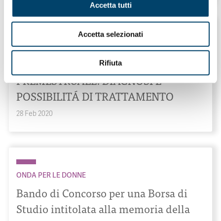
Accetta tutti
Accetta selezionati
ONDA PER LE DONNE
PARLIAMO DI SINDROME
Rifiuta
PREMESTRUALE: DIAGNOSI E
POSSIBILITÁ DI TRATTAMENTO
28 Feb 2020
ONDA PER LE DONNE
Bando di Concorso per una Borsa di
Studio intitolata alla memoria della