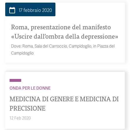
calendar_today
17 febbraio 2020
Roma, presentazione del manifesto
«Uscire dall’ombra della depressione»
Dove:
Roma, Sala del Carroccio, Campidoglio, in Piazza del
Campidoglio
ONDA PER LE DONNE
MEDICINA DI GENERE E MEDICINA DI
PRECISIONE
12 Feb 2020