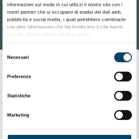
informazioni sul modo in cui utilizzi il nostro sito con i
nostri partner che si occupano di analisi dei dati web,
pubblicità e social media, i quali potrebbero combinarle
con altre informazioni che hai fornito loro o che hanno
raccolto dal tuo utilizzo dei loro servizi.
Selezione
Necessari
del
consenso
calendar_today
16 marzo 2020
Preferenze
Questo evento è stato annullato |
TORINO | 16 MARZO |
Statistiche
PRESENTAZIONE DEL MANIFESTO
«USCIRE DALL’OMBRA DELLA
Marketing
DEPRESSIONE»