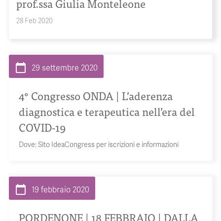
prof.ssa Giulia Monteleone
28 Feb 2020
calendar_today
29 settembre 2020
4° Congresso ONDA | L’aderenza
diagnostica e terapeutica nell’era del
COVID-19
Dove:
Sito IdeaCongress per iscrizioni e informazioni
calendar_today
19 febbraio 2020
PORDENONE | 18 FEBBRAIO | DALLA