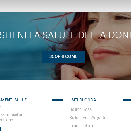
STIENI LA SALUTE DELLA DON
SCOPRI COME
AMENTI SULLE
I SITI DI ONDA
A
Bollino Rosa
rizzo e-mail per
Bollino RosaArgento
crizione.
Io non sclero