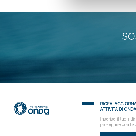
SO
RICEVI AGGIORN
ATTIVITÀ DI OND
Inserisci il tuo indi
proseguire con l'is