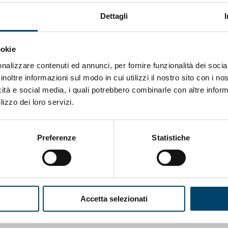
Dettagli
al virus SARS CoV-2 ha avuto un impatto senza precedenti
i oggi sotto controllo, il suo impatto non è ancora svanito
ookie
 post-acute dell’infezione, cd. Long COVID. Si parla di 
nalizzare contenuti ed annunci, per fornire funzionalità dei socia
ratterizza per la presenza di diversi sintomi, che persist
inoltre informazioni sul modo in cui utilizzi il nostro sito con i n
’infezione, tra cui stanchezza cronica, dolori muscolari, di
icità e social media, i quali potrebbero combinarle con altre inform
lizzo dei loro servizi.
o, difficoltà di memoria e concentrazione), e psicologi
sione, disturbo da stress post-traumatico).
Preferenze
Statistiche
ioni scarica e consulta
la Pillola di Salute
che fa parte del
ing, ricerca e formazione sulla Sindrome Post‐ Covid” di
Accetta selezionati