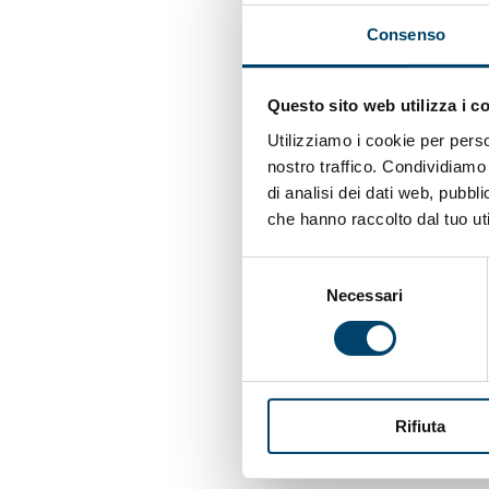
Consenso
La pandemia causata d
sebbene il virus risult
Questo sito web utilizza i c
aumento delle sequele
Utilizziamo i cookie per perso
che il Long COVID si ca
nostro traffico. Condividiamo 
dopo la fase acuta dell
di analisi dei dati web, pubbl
che hanno raccolto dal tuo uti
neurologici (ad esempi
ci (come ansia, depres
Selezione
Necessari
del
Per maggiori informaz
consenso
con il bando “Network
Rifiuta