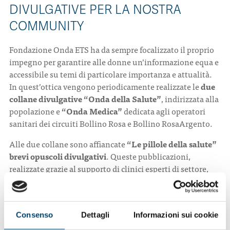
DIVULGATIVE PER LA NOSTRA
COMMUNITY
Fondazione Onda ETS ha da sempre focalizzato il proprio
impegno per garantire alle donne un’informazione equa e
accessibile su temi di particolare importanza e attualità.
In quest’ottica vengono periodicamente realizzate le
due
collane divulgative “Onda della Salute”
, indirizzata alla
popolazione e
“Onda Medica”
dedicata agli operatori
sanitari dei circuiti Bollino Rosa e Bollino RosaArgento.
Alle due collane sono affiancate
“Le pillole della salute”
brevi opuscoli divulgativi
. Queste pubblicazioni,
realizzate grazie al supporto di clinici esperti di settore,
hanno l’obiettivo di affrontare tematiche medico-
scientifiche di interesse sociale, tramite un linguaggio
semplice e facilmente fruibile: dal comprendere al meglio
Consenso
Dettagli
Informazioni sui cookie
una determinata patologia, all’importanza di una
diagnosi precoce, al riconoscimento dei sintomi fino ad