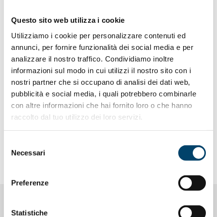
arrivare ai consigli pratici per vivere al meglio e avere una
Questo sito web utilizza i cookie
maggiore consapevolezza del proprio stato di salute.
Utilizziamo i cookie per personalizzare contenuti ed
Fra le pubblicazioni di Onda c’è anche il
‘Libro bianco
annunci, per fornire funzionalità dei social media e per
sulla salute della donna’, progetto editoriale
analizzare il nostro traffico. Condividiamo inoltre
istituzionale
realizzato con cadenza periodica dal 2007.
informazioni sul modo in cui utilizzi il nostro sito con i
Per ogni edizione viene scelto un tema di
nostri partner che si occupano di analisi dei dati web,
approfondimento sulla base del contesto attuale e delle
pubblicità e social media, i quali potrebbero combinarle
relative problematiche. Queste pubblicazioni sono
con altre informazioni che hai fornito loro o che hanno
realizzate grazie al supporto di clinici di rilievo e sono
raccolto dal tuo utilizzo dei loro servizi.
destinate in particolare alle Istituzioni, agli specialisti e
agli operatori del settore sanitario e socio-sanitario.
Selezione
I diversi volumi sono acquistabili in libreria e on line sul
Necessari
del
sito di
Franco Angeli
.
consenso
Preferenze
TUTTE LE PUBBLICAZIONI
Statistiche