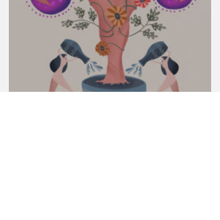
PUBBLICAZIONI DIVULGATIVE
Oncologia in rosa: prevenzione e cura dei
principali tumori ginecologici