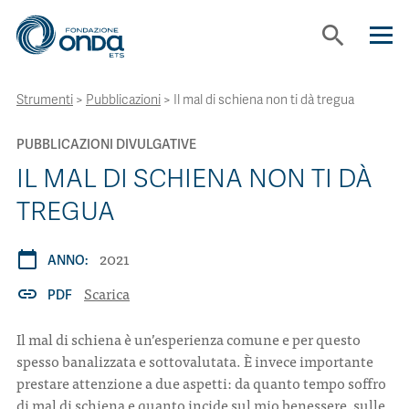
search
Strumenti
>
Pubblicazioni
>
Il mal di schiena non ti dà tregua
CHI SIAMO
PUBBLICAZIONI DIVULGATIVE
CON CHI LAVORIAMO
IL MAL DI SCHIENA NON TI DÀ
TREGUA
STRUMENTI
2021
calendar_today
ANNO:
PROGETTI
Scarica
link
PDF
Il mal di schiena è un’esperienza comune e per questo
BOLLINI
spesso banalizzata e sottovalutata. È invece importante
prestare attenzione a due aspetti: da quanto tempo soffro
NEWS
di mal di schiena e quanto incide sul mio benessere, sulle