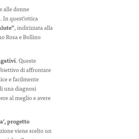
e alle donne
 In quest’ottica
alute”
, indirizzata alla
ino Rosa e Bollino
lgativi
. Queste
obiettivo di affrontare
ice e facilmente
di una diagnosi
vere al meglio e avere
a’, progetto
izione viene scelto un