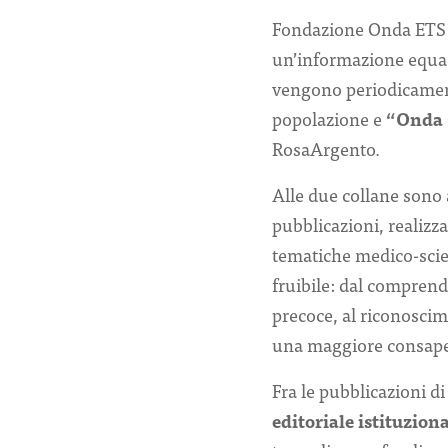
Fondazione Onda ETS h
un’informazione equa e
vengono periodicament
popolazione e
“Onda 
RosaArgento.
Alle due collane sono 
pubblicazioni, realizza
tematiche medico-scien
fruibile: dal comprend
precoce, al riconoscime
una maggiore consapevo
Fra le pubblicazioni d
editoriale istituzion