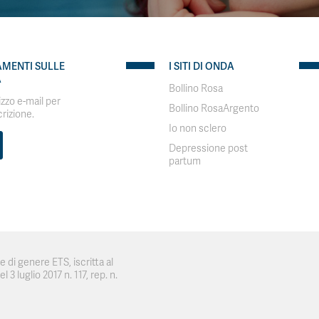
AMENTI SULLE
I SITI DI ONDA
A
Bollino Rosa
rizzo e-mail per
Bollino RosaArgento
crizione.
Io non sclero
Depressione post
partum
 di genere ETS, iscritta al
 3 luglio 2017 n. 117, rep. n.