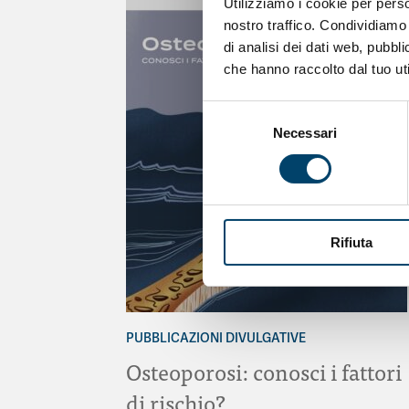
Utilizziamo i cookie per perso
nostro traffico. Condividiamo 
di analisi dei dati web, pubbl
che hanno raccolto dal tuo uti
Selezione
Necessari
del
consenso
Rifiuta
PUBBLICAZIONI DIVULGATIVE
Osteoporosi: conosci i fattori
di rischio?