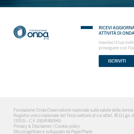
RICEVI AGGIORN
ATTIVITÀ DI OND
Inserisci il tuo indi
proseguire con l'is
ISCRIVITI
Fondazione Onda Osservatorio nazionale sulla salute della donna e
Registro unico nazionale del Terzo settore di cui all’art. 45 D.Lgs. del
131515 – C.F. 05041450965
Privacy & Disclaimer
|
Cookie policy
Sito progettato e sviluppato da PaperPlane