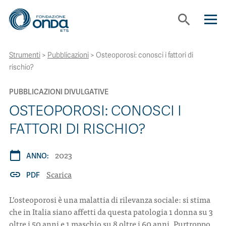
search
Strumenti
>
Pubblicazioni
>
Osteoporosi: conosci i fattori di
CHI SIAMO
rischio?
CON CHI LAVORIAMO
PUBBLICAZIONI DIVULGATIVE
OSTEOPOROSI: CONOSCI I
STRUMENTI
FATTORI DI RISCHIO?
2023
calendar_today
PROGETTI
ANNO:
Scarica
link
PDF
BOLLINI
L’osteoporosi è una malattia di rilevanza sociale: si stima
che in Italia siano affetti da questa patologia 1 donna su 3
NEWS
oltre i 50 anni e 1 maschio su 8 oltre i 60 anni. Purtroppo,