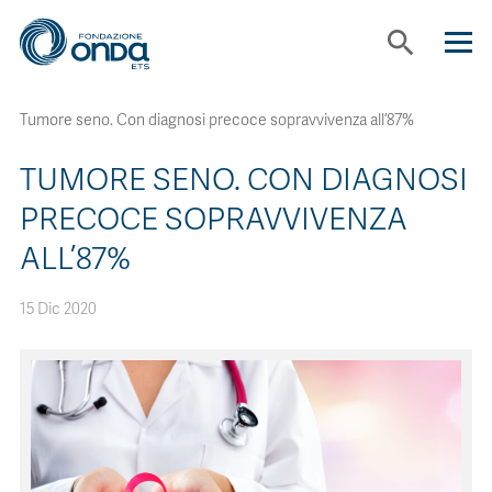
search
Tumore seno. Con diagnosi precoce sopravvivenza all’87%
CHI SIAMO
TUMORE SENO. CON DIAGNOSI
CON CHI LAVORIAMO
PRECOCE SOPRAVVIVENZA
ALL’87%
STRUMENTI
15 Dic 2020
PROGETTI
BOLLINI
NEWS