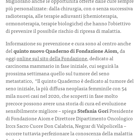
Migliorano anche le opportunità offerte dalle cure sempre
più personalizzate: dalla chirurgia, con o senza successiva
radioterapia, alle terapie adiuvanti (chemioterapia,
ormonoterapia, terapie biologiche) che hanno l’obiettivo
di prevenire il possibile rischio di ripresa di malattia.
Informazione su prevenzione e cura sono al centro anche
del
quinto nuovo Quaderno di Fondazione Aiom,
da
oggi
online sul sito della Fondazione
, dedicato al
carcinoma mammario in fase iniziale, cui seguirà la
prossima settimana quello sul tumore del seno
metastatico, “Il quinto Quaderno è dedicato al tumore del
seno iniziale, la più diffusa neoplasia femminile con 54
mila nuovi casi nel 2020, che scoperti in fase molto
precoce possono avere una storia di cura ed evoluzione
sensibilmente migliore – spiega
Stefania Gori
Presidente
di Fondazione Aiom e Direttore Dipartimento Oncologico
Irccs Sacro Cuore Don Calabria, Negrar di Valpolicella –
occorre tuttavia perfezionare la conoscenza della malattia