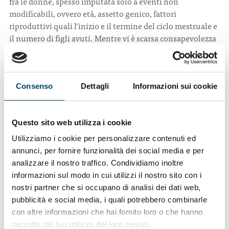
fra le donne, spesso imputata solo a eventi non
modificabili, ovvero età, assetto genico, fattori
riproduttivi quali l’inizio e il termine del ciclo mestruale e
il numero di figli avuti. Mentre vi è scarsa consapevolezza
sull’adozione, in ogni fase di malattia, di comportamenti
sani, dieta a basso contenuto calorico e di tipo
mediterraneo, attività fisica che possono abbassare anche
il rischio di sviluppo di una recidiva. Misure che fanno la
Consenso
Dettagli
Informazioni sui cookie
differenza sul tumore del seno, oggi sempre più curabile,
con una sopravvivenza dell’87% a 5 anni e un costante
calo della mortalità dello 0,8% ogni anno”.
Questo sito web utilizza i cookie
Utilizziamo i cookie per personalizzare contenuti ed
“Un valore aggiunto alla prevenzione – spiega
Jennifer
annunci, per fornire funzionalità dei social media e per
Foglietta
, Oncologia Medica e Traslazionale dell’Ospedale
analizzare il nostro traffico. Condividiamo inoltre
Santa Maria di Terni – è oggi rappresentato dall’ampio
informazioni sul modo in cui utilizzi il nostro sito con i
ventaglio terapeutico a nostra disposizione: dalla
nostri partner che si occupano di analisi dei dati web,
chirurgia che consente di togliere e in gran parte dei casi
pubblicità e social media, i quali potrebbero combinarle
di guarire la malattia, alla radioterapia, fino alle terapie
con altre informazioni che hai fornito loro o che hanno
mediche adiuvanti, ovvero la chemioterapia,
raccolto dal tuo utilizzo dei loro servizi.