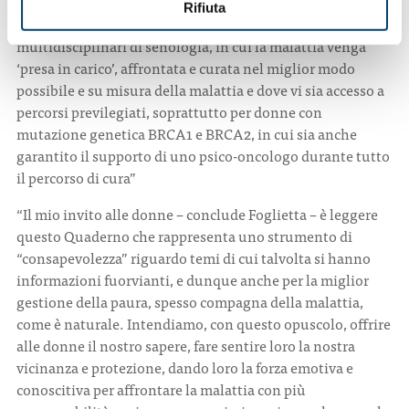
disporre su tutto il territorio, da Nord a Sud del Paese dove
Rifiuta
ancora esistono forti diseguaglianze, di Centri
multidisciplinari di senologia, in cui la malattia venga
‘presa in carico’, affrontata e curata nel miglior modo
possibile e su misura della malattia e dove vi sia accesso a
percorsi previlegiati, soprattutto per donne con
mutazione genetica BRCA1 e BRCA2, in cui sia anche
garantito il supporto di uno psico-oncologo durante tutto
il percorso di cura”
“Il mio invito alle donne – conclude Foglietta – è leggere
questo Quaderno che rappresenta uno strumento di
“consapevolezza” riguardo temi di cui talvolta si hanno
informazioni fuorvianti, e dunque anche per la miglior
gestione della paura, spesso compagna della malattia,
come è naturale. Intendiamo, con questo opuscolo, offrire
alle donne il nostro sapere, fare sentire loro la nostra
vicinanza e protezione, dando loro la forza emotiva e
conoscitiva per affrontare la malattia con più