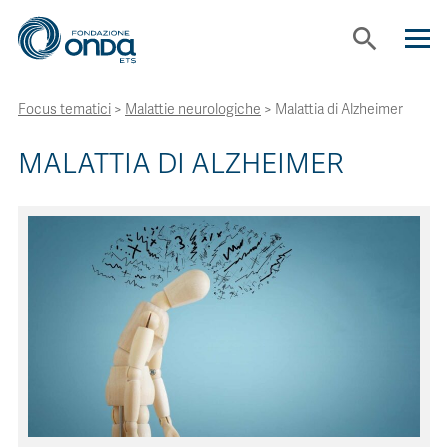
search
Focus tematici
>
Malattie neurologiche
>
Malattia di Alzheimer
CHI SIAMO
MALATTIA DI ALZHEIMER
CON CHI LAVORIAMO
STRUMENTI
PROGETTI
BOLLINI
NEWS