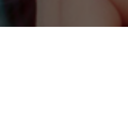
RICEVI AGGIORNAMENTI SULLE ATTIVITÀ DI ONDA