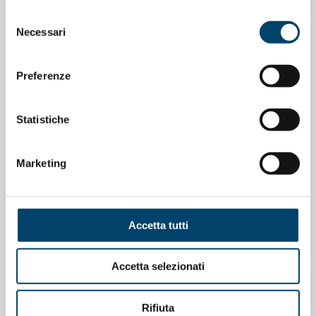
Selezione
Necessari
del
consenso
Preferenze
Statistiche
Marketing
IMPATTO COGNITIVO
ONDA PER GLI 
LE LETT
NELLA SCLEROSI MULTIPLA
Accetta tutti
DI IO N
L'importanza della prevenzione della
Sclerosi multipla.
Accetta selezionati
Rifiuta