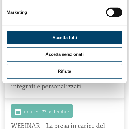
Conferenza Stampa del 10° Congresso
Marketing
Nazionale di Fondazione Onda ETS
Dove:
Evento virtuale
Accetta tutti
calendar_today
martedì 22 settembre
Accetta selezionati
WEBINAR – Genere, cronicità e
Rifiuta
neuroriabilitazione: verso percorsi
integrati e personalizzati
calendar_today
martedì 22 settembre
WEBINAR – La presa in carico del