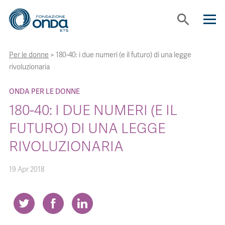
search
Per le donne
>
180-40: i due numeri (e il futuro) di una legge
CHI SIAMO
rivoluzionaria
CON CHI LAVORIAMO
ONDA PER LE DONNE
180-40: I DUE NUMERI (E IL
STRUMENTI
FUTURO) DI UNA LEGGE
RIVOLUZIONARIA
PROGETTI
19 Apr 2018
BOLLINI
NEWS