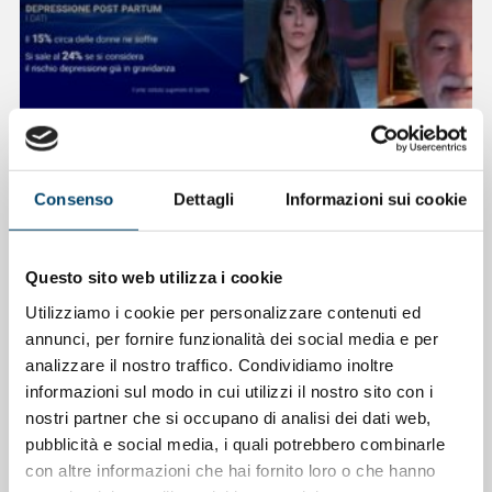
Consenso
Dettagli
Informazioni sui cookie
ONDA PER LE DONNE
Depressione Post Partum: intervista al
Questo sito web utilizza i cookie
Prof. Claudio Mencacci
Utilizziamo i cookie per personalizzare contenuti ed
23 Apr 2026
annunci, per fornire funzionalità dei social media e per
analizzare il nostro traffico. Condividiamo inoltre
informazioni sul modo in cui utilizzi il nostro sito con i
nostri partner che si occupano di analisi dei dati web,
pubblicità e social media, i quali potrebbero combinarle
con altre informazioni che hai fornito loro o che hanno