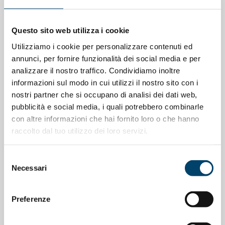
ONDA ONDANOTIZIE
ONDA PER IL SISTEMA SANITARIO
Questo sito web utilizza i cookie
La salute cardiovascolare nelle donne
Utilizziamo i cookie per personalizzare contenuti ed
annunci, per fornire funzionalità dei social media e per
11 Mag 2026
analizzare il nostro traffico. Condividiamo inoltre
informazioni sul modo in cui utilizzi il nostro sito con i
nostri partner che si occupano di analisi dei dati web,
pubblicità e social media, i quali potrebbero combinarle
con altre informazioni che hai fornito loro o che hanno
raccolto dal tuo utilizzo dei loro servizi.
Selezione
Necessari
del
consenso
Preferenze
ONDA PER IL SISTEMA SANITARIO
ONDA PER LE DONNE