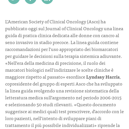
CONTATTI
L’American Society of Clinical Oncology (Asco) ha
pubblicato oggi sul Journal of Clinical Oncology una linea
guida di pratica clinica dedicata alle donne con cancro al
seno invasivo in stadio precoce. La linea guida contiene
raccomandazioni per l’uso appropriato dei biomarcatori
ITA
ENG
per guidare le decisioni sulla terapia sistemica adiuvante.
«Nell’era della medicina di precisione, il ruolo dei
marcatori biologici nell’indirizzare le scelte cliniche è
maggiore rispetto al passato» esordisce
Lyndsay Harris
,
copresidente del gruppo di esperti Asco che ha sviluppato
la linea guida svolgendo una revisione sistematica della
letteratura medica sull’argomento nel periodo 2006-2015
e selezionando 50 studi rilevanti. «Questo documento
suggerisce ai medici quali test prescrivere, d’accordo con le
loro pazienti, nell’intento di sviluppare piani di
trattamento il più possibile individualizzati» riprende la