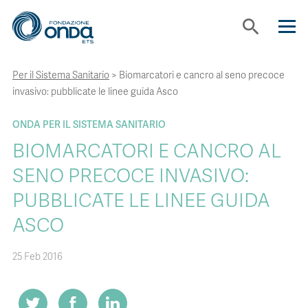
search
Per il Sistema Sanitario
>
Biomarcatori e cancro al seno precoce
CHI SIAMO
invasivo: pubblicate le linee guida Asco
CON CHI LAVORIAMO
ONDA PER IL SISTEMA SANITARIO
BIOMARCATORI E CANCRO AL
STRUMENTI
SENO PRECOCE INVASIVO:
PUBBLICATE LE LINEE GUIDA
PROGETTI
ASCO
25 Feb 2016
BOLLINI
NEWS