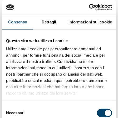
vengono effettuate nel 60.4% delle strutture disponibili,
con una copertura adeguata, tranne che in Campania e
nella P.A. Bolzano. Il numero degli obiettori di coscienza
nei consultori, pur nella non sempre soddisfacente
Consenso
Dettagli
Informazioni sui cookie
copertura dei dati, è sensibilmente inferiore rispetto a
quello registrato nelle strutture ospedaliere.
Questo sito web utilizza i cookie
Rapporto tra IVG, Punti nascita e nascite.
Il numero dei
Utilizziamo i cookie per personalizzare contenuti ed
punti IVG è pari all’ 82% del numero di punti nascita,
annunci, per fornire funzionalità dei social media e per
mentre il numero di IVG è pari a circa il 18% del numero
analizzare il nostro traffico. Condividiamo inoltre
delle nascite. Confrontando poi punti nascita e punti IVG
informazioni sul modo in cui utilizzi il nostro sito con i
non in valore assoluto, ma rispetto alla popolazione
nostri partner che si occupano di analisi dei dati web,
femminile in età fertile, a livello nazionale, ogni 10
pubblicità e social media, i quali potrebbero combinarle
strutture in cui si fa una IVG, ce ne sono poco meno di 12
con altre informazioni che hai fornito loro o che hanno
in cui si partorisce.
raccolto dal tuo utilizzo dei loro servizi.
Carico di lavoro non obiettori.
Valutando le IVG
settimanali a carico di ciascun ginecologo non obiettore,
Selezione
considerando 44 settimane lavorative in un anno, a livello
Necessari
del