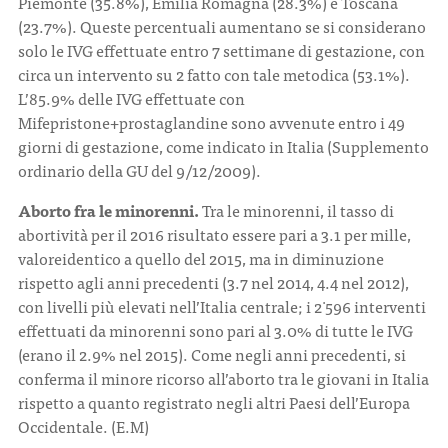
Piemonte (35.8%), Emilia Romagna (28.3%) e Toscana
(23.7%). Queste percentuali aumentano se si considerano
solo le IVG effettuate entro 7 settimane di gestazione, con
circa un intervento su 2 fatto con tale metodica (53.1%).
L’85.9% delle IVG effettuate con
Mifepristone+prostaglandine sono avvenute entro i 49
giorni di gestazione, come indicato in Italia (Supplemento
ordinario della GU del 9/12/2009).
Aborto fra le minorenni.
Tra le minorenni, il tasso di
abortività per il 2016 risultato essere pari a 3.1 per mille,
valoreidentico a quello del 2015, ma in diminuzione
rispetto agli anni precedenti (3.7 nel 2014, 4.4 nel 2012),
con livelli più elevati nell’Italia centrale; i 2 ̇596 interventi
effettuati da minorenni sono pari al 3.0% di tutte le IVG
(erano il 2.9% nel 2015). Come negli anni precedenti, si
conferma il minore ricorso all’aborto tra le giovani in Italia
rispetto a quanto registrato negli altri Paesi dell’Europa
Occidentale. (E.M)