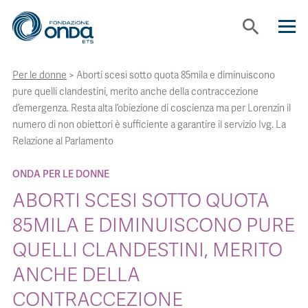
search
Per le donne
>
Aborti scesi sotto quota 85mila e diminuiscono
CHI SIAMO
pure quelli clandestini, merito anche della contraccezione
d’emergenza. Resta alta l’obiezione di coscienza ma per Lorenzin il
CON CHI LAVORIAMO
numero di non obiettori è sufficiente a garantire il servizio Ivg. La
Relazione al Parlamento
STRUMENTI
ONDA PER LE DONNE
ABORTI SCESI SOTTO QUOTA
PROGETTI
85MILA E DIMINUISCONO PURE
QUELLI CLANDESTINI, MERITO
BOLLINI
ANCHE DELLA
CONTRACCEZIONE
NEWS