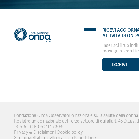
RICEVI AGGIORN
ATTIVITÀ DI OND
Inserisci il tuo indi
proseguire con l'is
ISCRIVITI
Fondazione Onda Osservatorio nazionale sulla salute della donna e
Registro unico nazionale del Terzo settore di cui all’art. 45 D.Lgs. del
131515 – C.F. 05041450965
Privacy & Disclaimer
|
Cookie policy
Sito progettato e sviluppato da PaperPlane