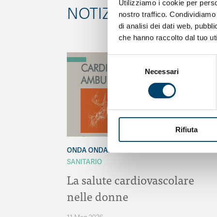
Utilizziamo i cookie per perso
NOTIZIE CORRELATE
nostro traffico. Condividiamo 
di analisi dei dati web, pubbl
che hanno raccolto dal tuo uti
Selezione
Necessari
del
consenso
Rifiuta
ONDA ONDANOTIZIE
ONDA PER IL SISTEMA
SANITARIO
La salute cardiovascolare
nelle donne