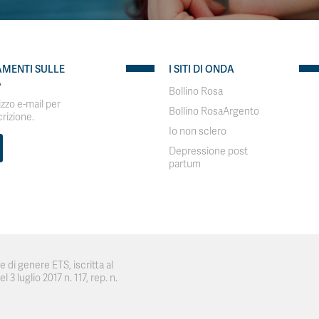
AMENTI SULLE
I SITI DI ONDA
A
Bollino Rosa
rizzo e-mail per
Bollino RosaArgento
crizione.
Io non sclero
Depressione post
partum
 di genere ETS, iscritta al
 3 luglio 2017 n. 117, rep. n.