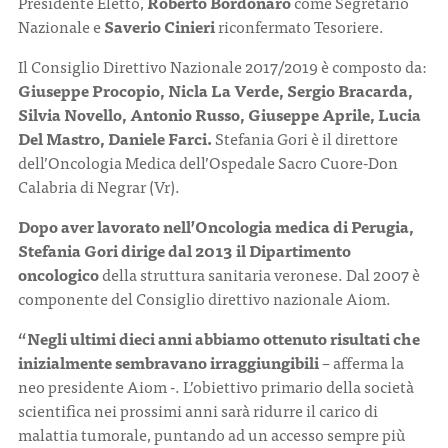
Presidente Eletto,
Roberto Bordonaro
come Segretario
Nazionale e
Saverio Cinieri
riconfermato Tesoriere.
Il Consiglio Direttivo Nazionale 2017/2019 è composto da:
Giuseppe Procopio, Nicla La Verde, Sergio Bracarda,
Silvia Novello, Antonio Russo, Giuseppe Aprile, Lucia
Del Mastro, Daniele Farci.
Stefania Gori è il direttore
dell’Oncologia Medica dell’Ospedale Sacro Cuore-Don
Calabria di Negrar (Vr).
Dopo aver lavorato nell’Oncologia medica di Perugia,
Stefania Gori dirige dal 2013 il Dipartimento
oncologico
della struttura sanitaria veronese. Dal 2007 è
componente del Consiglio direttivo nazionale Aiom.
“Negli ultimi dieci anni abbiamo ottenuto risultati che
inizialmente sembravano irraggiungibili
– afferma la
neo presidente Aiom -. L’obiettivo primario della società
scientifica nei prossimi anni sarà ridurre il carico di
malattia tumorale, puntando ad un accesso sempre più