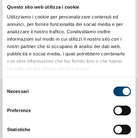
mandato. L’oncologia italiana è una delle eccellenze del
nostro sistema sanitario nazionale e deve continuare ad
Questo sito web utilizza i cookie
esserlo. Ci aspettano sfide importanti, innanzitutto la
Utilizziamo i cookie per personalizzare contenuti ed
sostenibilità del sistema sanitario nazionale garantendo a
annunci, per fornire funzionalità dei social media e per
tutti i pazienti l’accesso alle terapie più efficaci”.
analizzare il nostro traffico. Condividiamo inoltre
informazioni sul modo in cui utilizzi il nostro sito con i
nostri partner che si occupano di analisi dei dati web,
pubblicità e social media, i quali potrebbero combinarle
Da
QS
con altre informazioni che hai fornito loro o che hanno
raccolto dal tuo utilizzo dei loro servizi.
Selezione
Necessari
del
NOTIZIE CORRELATE
consenso
Preferenze
Statistiche