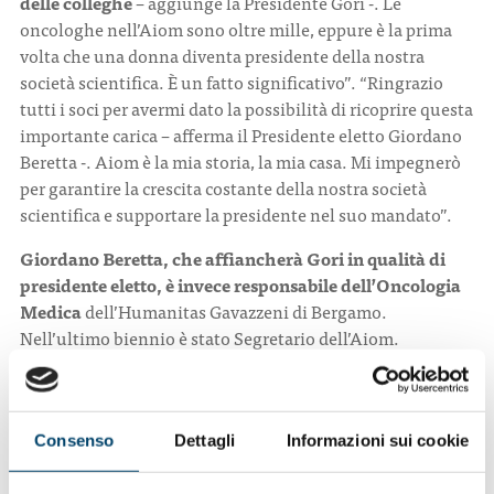
delle colleghe
– aggiunge la Presidente Gori -. Le
oncologhe nell’Aiom sono oltre mille, eppure è la prima
volta che una donna diventa presidente della nostra
società scientifica. È un fatto significativo”. “Ringrazio
tutti i soci per avermi dato la possibilità di ricoprire questa
importante carica – afferma il Presidente eletto Giordano
Beretta -. Aiom è la mia storia, la mia casa. Mi impegnerò
per garantire la crescita costante della nostra società
scientifica e supportare la presidente nel suo mandato”.
Giordano Beretta, che affiancherà Gori in qualità di
presidente eletto, è invece responsabile dell’Oncologia
Medica
dell’Humanitas Gavazzeni di Bergamo.
Nell’ultimo biennio è stato Segretario dell’Aiom.
“Ringrazio tutti i soci per avermi dato la possibilità di
ricoprire questa importante e prestigiosa carica – afferma
il presidente eletto -. Aiom è la mia storia, la mia casa. Mi
impegnerò per garantire la crescita costante della nostra
Consenso
Dettagli
Informazioni sui cookie
società scientifica e supportare la Presidente Gori nel suo