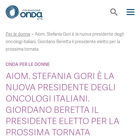
search
Per le donne
>
Aiom. Stefania Gori è la nuova presidente degli
CHI SIAMO
oncologi italiani. Giordano Beretta il presidente eletto per la
prossima tornata
CON CHI LAVORIAMO
ONDA PER LE DONNE
AIOM. STEFANIA GORI È LA
STRUMENTI
NUOVA PRESIDENTE DEGLI
ONCOLOGI ITALIANI.
PROGETTI
GIORDANO BERETTA IL
BOLLINI
PRESIDENTE ELETTO PER LA
PROSSIMA TORNATA
NEWS