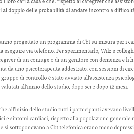
 i loro cari a casa e che, rispetto ai caregiver che assisto
 al doppio delle probabilità di andare incontro a difficolt
 hanno progettato un programma di Cbt su misura per i ca
 eseguire via telefono. Per sperimentarlo, Wilz e colleg
egiver di un coniuge o di un genitore con demenza e li h
ita da uno psicoterapeuta addestrato, con sessioni di circ
gruppo di controllo è stato avviato all’assistenza psicologi
 valutati all’inizio dello studio, dopo sei e dopo 12 mesi.
he all’inizio dello studio tutti i partecipanti avevano livell
sici e sintomi cardiaci, rispetto alla popolazione generale
che si sottoponevano a Cbt telefonica erano meno depress