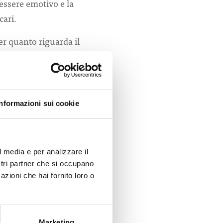
essere emotivo e la
cari.
per quanto riguarda il
a telefonica era
ntali degli assistiti.
atori sanitari hanno
Informazioni sui cookie
 Institute on Aging,non
 effetti ancora più
pre migliore delle
l media e per analizzare il
ostri partner che si occupano
azioni che hai fornito loro o
Marketing