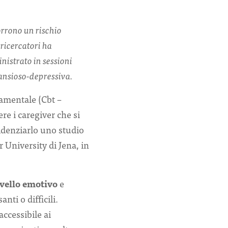
orrono un rischio
ricercatori ha
istrato in sessioni
 ansioso-depressiva.
amentale (Cbt –
re i caregiver che si
idenziarlo uno studio
 University di Jena, in
ivello emotivo
e
nti o difficili.
ccessibile ai