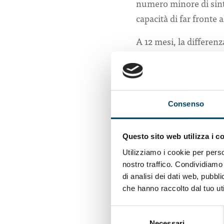
numero minore di sint
capacità di far fronte 
A 12 mesi, la differenz
livello di depressione 
maggiormente reattivo 
“A differenza delle pe
Consenso
richieste di assisten
era coinvolta nello st
positivi”. “La CBT – s
Questo sito web utilizza i c
strategie psico-educat
Utilizziamo i cookie per perso
nostro traffico. Condividiamo 
Fonte: Gerontologist 
di analisi dei dati web, pubbl
che hanno raccolto dal tuo uti
Cheryl Platzman Wein
Selezione
(Versione italiana Quot
Necessari
del