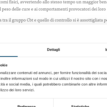
omi fisici, avvertendo allo stesso tempo un maggior ben
al peso delle cure e ai comportamenti provocatori dei loro 
a tra il gruppo Cbt e quello di controllo si è assottigliata 
e i sintomi fisici, ma il gruppo che si sottoponeva a terapi
nel far fronte al peso della cura e ai problemi comportame
rsone che sono depresse in un altro contesto, questi oper
Dettagli
za incessanti – commenta
Lisa Onken
, dell’U. S. National
udio – Forse una durata maggiore delle CBT potrebbe avere
piega Gabriele Wilz, autore principale dello studio – è sem
ookie
ive o dei gruppi di supporto”.
nalizzare contenuti ed annunci, per fornire funzionalità dei socia
inoltre informazioni sul modo in cui utilizzi il nostro sito con i n
2017
icità e social media, i quali potrebbero combinarle con altre inform
lizzo dei loro servizi.
stoc
k
idiano Sanità/Popular Science)
Preferenze
Statistiche