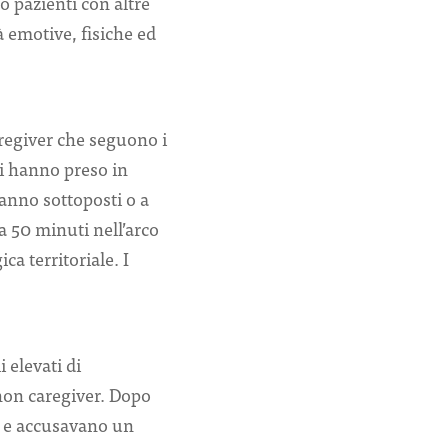
no pazienti con altre
à emotive, fisiche ed
regiver che seguono i
hi hanno preso in
anno sottoposti o a
a 50 minuti nell’arco
ca territoriale. I
i elevati di
 non caregiver. Dopo
i e accusavano un