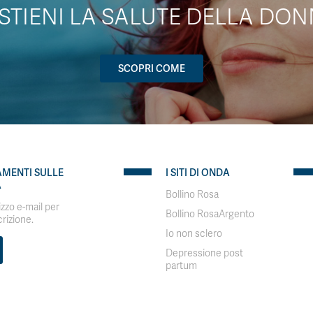
STIENI LA SALUTE DELLA DON
SCOPRI COME
AMENTI SULLE
I SITI DI ONDA
A
Bollino Rosa
rizzo e-mail per
Bollino RosaArgento
crizione.
Io non sclero
Depressione post
partum