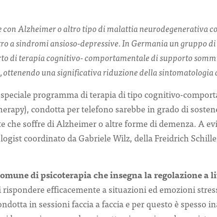
ne con Alzheimer o altro tipo di malattia neurodegenerativa c
ro a sindromi ansioso-depressive. In Germania un gruppo di 
to di terapia cognitivo- comportamentale di supporto sommin
i, ottenendo una significativa riduzione della sintomatologia
speciale programma di terapia di tipo cognitivo-comport
herapy), condotta per telefono sarebbe in grado di sostene
e che soffre di Alzheimer o altre forme di demenza. A ev
ogist coordinato da Gabriele Wilz, della Freidrich Schiller
omune di psicoterapia che insegna la regolazione a l
i rispondere efficacemente a situazioni ed emozioni stressa
otta in sessioni faccia a faccia e per questo è spesso ina