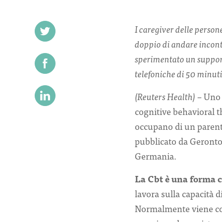
I caregiver delle perso
doppio di andare incont
sperimentato un suppor
telefoniche di 50 minut
(Reuters Health)
– Uno 
cognitive behavioral t
occupano di un parent
pubblicato da Gerontol
Germania.
La Cbt è una forma c
lavora sulla capacità d
Normalmente viene cond