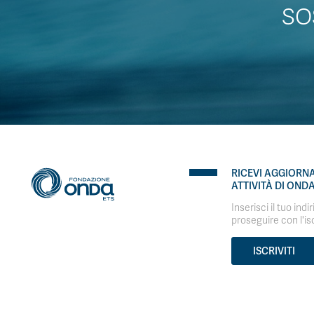
SO
RICEVI AGGIORN
ATTIVITÀ DI OND
Inserisci il tuo indi
proseguire con l'is
ISCRIVITI