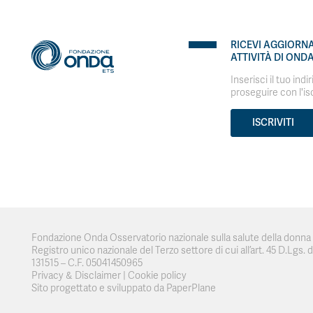
RICEVI AGGIORN
ATTIVITÀ DI OND
Inserisci il tuo indi
proseguire con l'is
ISCRIVITI
Fondazione Onda Osservatorio nazionale sulla salute della donna e
Registro unico nazionale del Terzo settore di cui all’art. 45 D.Lgs. del
131515 – C.F. 05041450965
Privacy & Disclaimer
|
Cookie policy
Sito progettato e sviluppato da PaperPlane