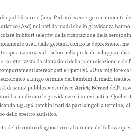
tudio pubblicato su Jama Pediatrics emerge un aumento del
 autistico (Asd) nei nati da madri che in gravidanza hann
colare inibitori selettivi della ricaptazione della serotonin
mpiamente usati dalle gestanti contro la depressione, ma
a terapia materna sul rischio nella prole di sviluppare dist
e caratterizzata da alterazioni della comunicazione e dell
comportamenti stereotipati e ripetitivi. «Una migliore c
 neurologico a lungo termine dei bambini di madri trattate
ità di sanità pubblica» esordisce
Anick Bérard
dell’Univ
tori ha analizzato le gravidanze e i nuovi nati in Québec
cando 145.456 bambini nati da parti singoli a termine, di
o dello spettro autistico.
o del riscontro diagnostico e al termine del follow-up er