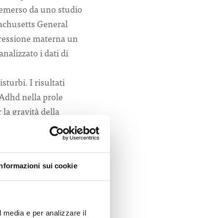
 emerso da uno studio
sachusetts General
pressione materna un
analizzato i dati di
turbi. I risultati
 Adhd nella prole
 la gravità della
 cura della
a, depressione post
Informazioni sui cookie
ri di rischio in utero
li antidepressivi o di
delle interazioni fra
l media e per analizzare il