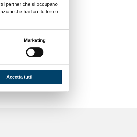
iò che è bene o male,
ostri partner che si occupano
l Children’s Hospital
azioni che hai fornito loro o
Marketing
15.3356
15.3493
Accetta tutti