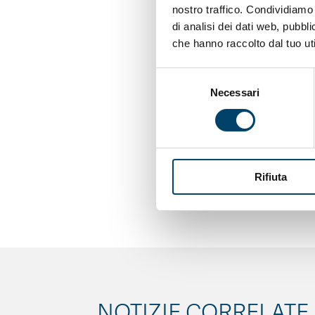
fattori di rischio ci 
nostro traffico. Condividiamo 
senza pensare anche al
di analisi dei dati web, pubbl
di Seattle, nello stat
che hanno raccolto dal tuo uti
Jama Pediatrics 2015. 
Selezione
Necessari
del
https://archpedi.jama
consenso
Jama Pediatrics 2015. 
https://archpedi.jama
Rifiuta
Da
Doctor33
NOTIZIE CORRELATE