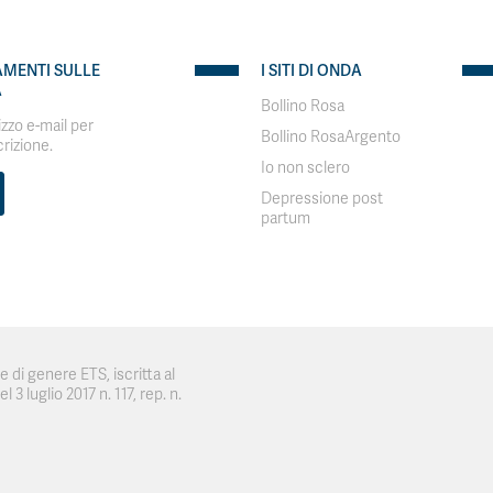
AMENTI SULLE
I SITI DI ONDA
A
Bollino Rosa
rizzo e-mail per
Bollino RosaArgento
crizione.
Io non sclero
Depressione post
partum
 di genere ETS, iscritta al
 3 luglio 2017 n. 117, rep. n.