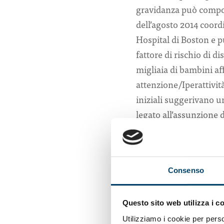
gravidanza può compor
dell’agosto 2014 coor
Hospital di Boston e p
fattore di rischio di di
migliaia di bambini affe
attenzione/Iperattività
iniziali suggerivano u
legato all’assunzione d
depressione materna il
«Conclusioni che evide
depressione, che può c
Consenso
partum e comportamenti 
per disturbi dello spet
Questo sito web utilizza i c
interromperli se già si
Utilizziamo i cookie per perso