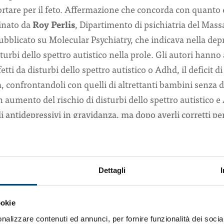
tare per il feto. Affermazione che concorda con quanto
dinato da
Roy Perlis
, Dipartimento di psichiatria del Mas
ubblicato su Molecular Psychiatry, che indicava nella de
sturbi dello spettro autistico nella prole. Gli autori hanno 
tti da disturbi dello spettro autistico o Adhd, il deficit di
, confrontandoli con quelli di altrettanti bambini senza dis
n aumento del rischio di disturbi dello spettro autistico e
i antidepressivi in gravidanza, ma dopo averli corretti per
 collegamento non era più significativo.
nziano l’importanza di proseguire anche in gravidanza la
ausare prematurità, basso peso alla nascita, preeclampsi
Dettagli
suicidari» osserva Perlis. «Dato il moltiplicarsi dei fatto
tro autistico non ha più molto senso suggerire di evitare g
ookie
 usano. È probabile che in futuro la crescente complessità 
nalizzare contenuti ed annunci, per fornire funzionalità dei socia