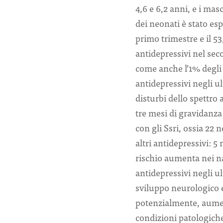
4,6 e 6,2 anni, e i ma
dei neonati è stato esp
primo trimestre e il 53
antidepressivi nel sec
come anche l’1% degli 
antidepressivi negli u
disturbi dello spettro
tre mesi di gravidanza
con gli Ssri, ossia 22 
altri antidepressivi: 5 
rischio aumenta nei n
antidepressivi negli u
sviluppo neurologico e
potenzialmente, aumenta
condizioni patologiche»