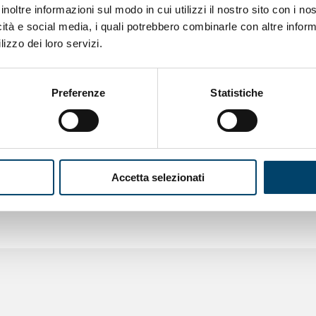
indurrà sempre più a non fare affermazioni categoriche su c
inoltre informazioni sul modo in cui utilizzi il nostro sito con i n
le vie di mezzo» conclude in un editoriale Bryan King de
icità e social media, i quali potrebbero combinarle con altre inform
o di Washington.
lizzo dei loro servizi.
doi:10.1001/jamapediatrics.2015.3356
Preferenze
Statistiche
network.com/article.aspx?doi=10.1001/jamapediatrics.20
doi:10.1001/jamapediatrics.2015.3493
network.com/article.aspx?doi=10.1001/jamapediatrics.20
Accetta selezionati