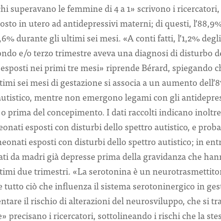
schi superavano le femmine di 4 a 1» scrivono i ricercatori
osto in utero ad antidepressivi materni; di questi, l’88,9
,6% durante gli ultimi sei mesi. «A conti fatti, l’1,2% degli
ondo e/o terzo trimestre aveva una diagnosi di disturbo de
esposti nei primi tre mesi» riprende Bérard, spiegando ch
ltimi sei mesi di gestazione si associa a un aumento dell’8
 autistico, mentre non emergono legami con gli antidepres
 o prima del concepimento. I dati raccolti indicano inoltre
neonati esposti con disturbi dello spettro autistico, e proba
neonati esposti con disturbi dello spettro autistico; in entra
ati da madri già depresse prima della gravidanza che ha
ltimi due trimestri. «La serotonina è un neurotrasmettito
 tutto ciò che influenza il sistema serotoninergico in ge
re il rischio di alterazioni del neurosviluppo, che si trat
 precisano i ricercatori, sottolineando i rischi che la st