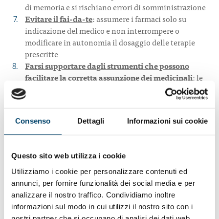
di memoria e si rischiano errori di somministrazione
Evitare il fai-da-te
: assumere i farmaci solo su
indicazione del medico e non interrompere o
modificare in autonomia il dosaggio delle terapie
prescritte
Farsi supportare dagli strumenti che possono
facilitare la corretta assunzione dei medicinali
: le
app e i promemoria sul cellulare, oppure i portapillole
organizzati con le dosi giornaliere o settimanali
Prestare attenzione alle possibili interazioni tra
Consenso
Dettagli
Informazioni sui cookie
farmaci e cibo
perché alcuni alimenti possono
modificare l’efficacia di un principio attivo contenuto
nel medicinale. Attenersi sempre alle indicazioni
Questo sito web utilizza i cookie
ricevute sulle modalità di assunzione (a digiuno,
prima/dopo i pasti)
Utilizziamo i cookie per personalizzare contenuti ed
Informare il medico in caso alterazioni del proprio
annunci, per fornire funzionalità dei social media e per
stato di salute dovute a fattori esterni
(es. una
analizzare il nostro traffico. Condividiamo inoltre
modifica dei valori pressori causata dal caldo/freddo),
informazioni sul modo in cui utilizzi il nostro sito con i
che possono influire sui farmaci in uso
nostri partner che si occupano di analisi dei dati web,