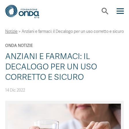
search
Notizie
>
Anziani e farmaci: il Decalogo per un uso corretto e sicuro
CHI SIAMO
ONDA NOTIZIE
CON CHI LAVORIAMO
ANZIANI E FARMACI: IL
DECALOGO PER UN USO
STRUMENTI
CORRETTO E SICURO
PROGETTI
14 Dic 2022
BOLLINI
NEWS