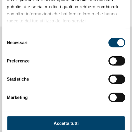
pubblicità e social media, i quali potrebbero combinarle
con altre informazioni che hai fornito loro o che hanno
raccolto dal tuo utilizzo dei loro servizi.
Selezione
NOTIZIE CORRELATE
Necessari
del
consenso
Preferenze
Statistiche
Marketing
Accetta tutti