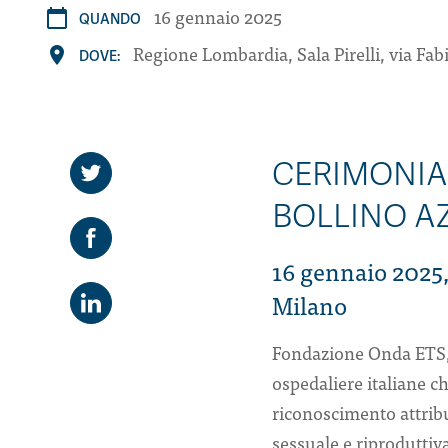
16 gennaio 2025
calendar_today
QUANDO
Regione Lombardia, Sala Pirelli, via Fabi
place
DOVE:
CERIMONIA
BOLLINO A
16 gennaio 2025, 
Milano
Fondazione Onda ETS, 
ospedaliere italiane c
riconoscimento attribu
sessuale e riproduttiva