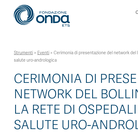
C
Strumenti
>
Eventi
>
Cerimonia di presentazione del network del Bol
salute uro-andrologica
CERIMONIA DI PRES
NETWORK DEL BOLLI
LA RETE DI OSPEDALI
SALUTE URO-ANDRO