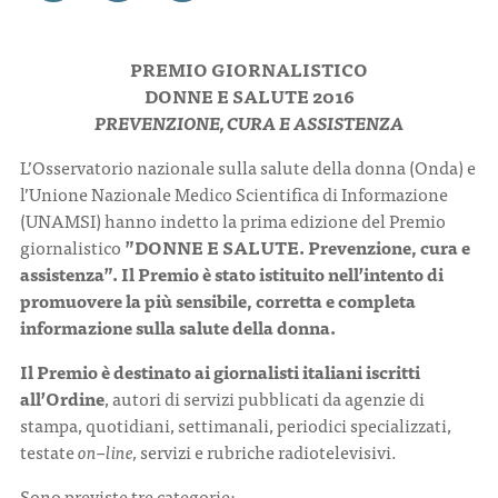
CONTATTI
PREMIO GIORNALISTICO
DONNE E SALUTE 2016
PREVENZIONE, CURA E ASSISTENZA
L’Osservatorio nazionale sulla salute della donna (Onda) e
l’Unione Nazionale Medico Scientifica di Informazione
ITA
ENG
(UNAMSI) hanno indetto la prima edizione del Premio
giornalistico
”DONNE E SALUTE. Prevenzione, cura e
assistenza”. Il Premio è stato istituito nell’intento di
promuovere la più sensibile, corretta e completa
informazione sulla salute della donna.
Il Premio è destinato ai giornalisti italiani iscritti
all’Ordine
, autori di servizi pubblicati da agenzie di
stampa, quotidiani, settimanali, periodici specializzati,
testate
on–line,
servizi e rubriche radiotelevisivi.
Sono previste tre categorie: