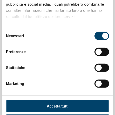
pubblicità e social media, i quali potrebbero combinarle
con altre informazioni che hai fornito loro o che hanno
raccolto dal tuo utilizzo dei loro servizi.
Selezione
ONDA ONDANOTIZIE
ONDA PER IL SISTEMA SANITARIO
Necessari
del
La salute cardiovascolare nelle donne
consenso
Preferenze
11 Mag 2026
Statistiche
Marketing
Accetta tutti