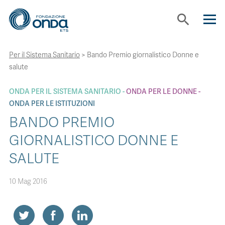
search
Per il Sistema Sanitario
>
Bando Premio giornalistico Donne e
CHI SIAMO
salute
CON CHI LAVORIAMO
ONDA PER IL SISTEMA SANITARIO
ONDA PER LE DONNE
ONDA PER LE ISTITUZIONI
BANDO PREMIO
STRUMENTI
GIORNALISTICO DONNE E
SALUTE
PROGETTI
10 Mag 2016
BOLLINI
NEWS