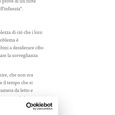
 prove di un forte
ll’infanzia”.
zza di ciò che i loro
roblema è
bini a desiderare cibo
are la sorveglianza
ire, che non era
e il tempo che si
camera da letto e
re per quel che
figli e monitorare