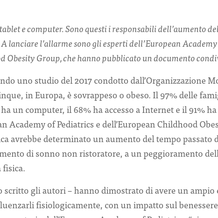
tablet e computer. Sono questi i responsabili dell’aumento del
 A lanciare l’allarme sono gli esperti dell’European Academy 
d Obesity Group, che hanno pubblicato un documento condiv
ndo uno studio del 2017 condotto dall’Organizzazione Mo
inque, in Europa, è sovrappeso o obeso. Il 97% delle fam
 ha un computer, il 68% ha accesso a Internet e il 91% ha
pean Academy of Pediatrics e dell’European Childhood Obe
gica avrebbe determinato un aumento del tempo passato d
emento di sonno non ristoratore, a un peggioramento dell
 fisica.
scritto gli autori – hanno dimostrato di avere un ampio ef
luenzarli fisiologicamente, con un impatto sul benessere