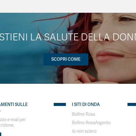
STIENI LA SALUTE DELLA DON
SCOPRI COME
AMENTI SULLE
I SITI DI ONDA
A
Bollino Rosa
rizzo e-mail per
Bollino RosaArgento
crizione.
Io non sclero