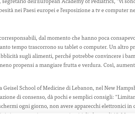
segretario dell’European Academy of Pediatrics, “vi sono
 obesità nei Paesi europei e l’esposizione a tv e computer ne
 corresponsabili, dal momento che hanno poca consapevole
uanto tempo trascorrono su tablet o computer. Un altro p
bblicità sugli alimenti, perché potrebbe convincere i bam
 meno propensi a mangiare frutta e verdura. Così, aument
lla Geisel School of Medicine di Lebanon, nel New Hampsh
razione di consenso, dà pochi e semplici consigli: “Limitar
 schermi ogni giorno, non avere apparecchi elettronici in 
ini siano esposti a programmi e siti di alta qualità”. Ment
ork, “i genitori dovrebbero avere accesso agli account dei 