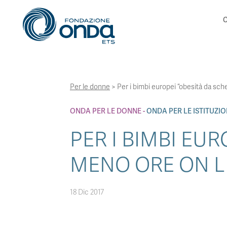
C
Per le donne
>
Per i bimbi europei “obesità da sche
ONDA PER LE DONNE
ONDA PER LE ISTITUZIO
PER I BIMBI EUR
MENO ORE ON L
18 Dic 2017