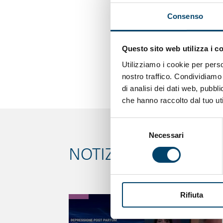
Consenso
Fonte:
Acta Paediatric
Lisa Rapaport
Questo sito web utilizza i c
(Versione italiana Quot
Utilizziamo i cookie per perso
nostro traffico. Condividiamo 
di analisi dei dati web, pubbl
che hanno raccolto dal tuo uti
Selezione
Necessari
del
consenso
NOTIZIE CORRELATE
Rifiuta