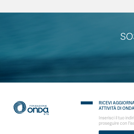
SO
RICEVI AGGIORN
ATTIVITÀ DI OND
Inserisci il tuo indi
proseguire con l'is