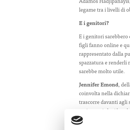
Adamos Hadjipanayis, 
legame tra i livelli di
E i genitori?
E i genitori sarebbero
figli fanno online e q
rappresentato dalla pu
spazzatura e renderli
sarebbe molto utile.
Jennifer Emond
, de
coinvolta nella dichia
trascorre davanti agli
assicurarsi che i bamb
riguarda i social netw
l’interazione”.