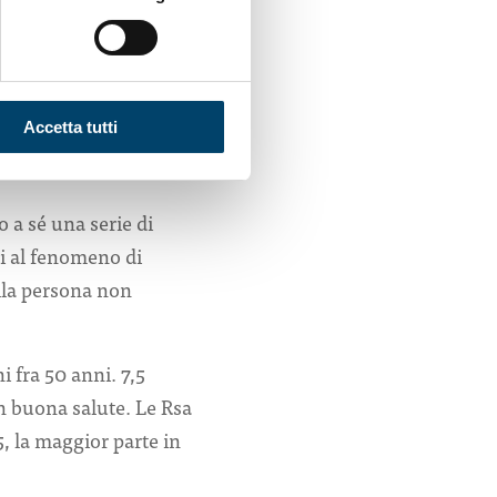
Fatebenefratelli Sacco
tettivo, il supporto
infatti un problema per
orrelato a un maggior
Accetta tutti
er un anziano
o a sé una serie di
ti al fenomeno di
lla persona non
ni fra 50 anni. 7,5
n buona salute. Le Rsa
5, la maggior parte in