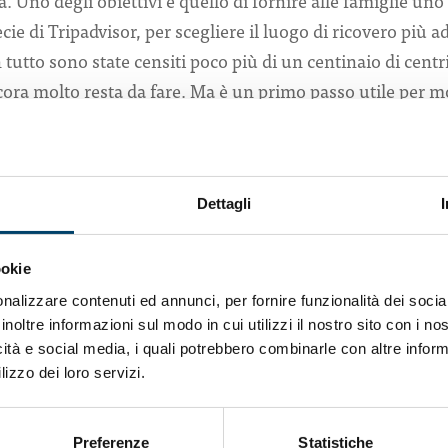
à. Uno degli obiettivi è quello di fornire alle famiglie un
e di Tripadvisor, per scegliere il luogo di ricovero più ad
 tutto sono state censiti poco più di un centinaio di centr
ancora molto resta da fare. Ma è un primo passo utile per 
ire la salute di un familiare. Dal mese di gennaio 2017, i
i espressi dall’utenza, saranno consultabili sul sito www.b
rutture premiate sono in possesso dei requisiti, identific
Dettagli
re la migliore accoglienza degli ospiti. Fra queste ci sono
anitarie, come un’adeguata assistenza clinica, caratteristi
ookie
nzione all’aspetto umano. Quest’ultimo punto è considera
nalizzare contenuti ed annunci, per fornire funzionalità dei socia
ento. Sulla base di questi criteri è stato attribuito il ma
inoltre informazioni sul modo in cui utilizzi il nostro sito con i n
 83 hanno ricevuto 2 bollini e 4 strutture hanno ottenuto 1 
icità e social media, i quali potrebbero combinarle con altre inform
lizzo dei loro servizi.
 “Il supporto sociale sia dal punto di vista emozionale che
ore protettivo nei confronti di episodi depressivi in part
Preferenze
Statistiche