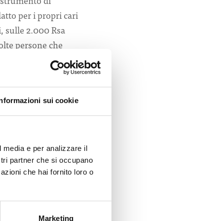
o strumento di
atto per i propri cari
i, sulle 2.000 Rsa
molte persone che
 servizi delle strutture
ollinirosargento.it.
ati da una commissione
Informazioni sui cookie
 non solo
che del centro e servizi
to essenziale per
l media e per analizzare il
ssimo riconoscimento
ostri partner che si occupano
bollino.
azioni che hai fornito loro o
 informativo è
icolare negli anziani-
Marketing