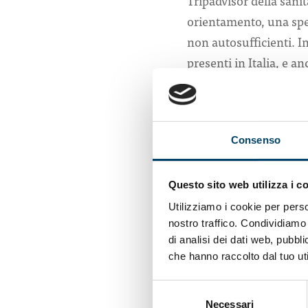
Tripadvisor della sanit
orientamento, una speci
non autosufficienti. In
presenti in Italia, e 
devono capire come gest
premiate, con i giudiz
Le strutture. Le 99 st
Consenso
di esperti, per garanti
caratteristiche socio-s
Questo sito web utilizza i c
offerti, ma anche atte
Utilizziamo i cookie per perso
ottenere il riconoscim
nostro traffico. Condividiamo 
(tre bollini) a 12 Rsa,
di analisi dei dati web, pubbl
che hanno raccolto dal tuo uti
L’aspetto psicologico.
fondamentale come fatt
Selezione
Necessari
del