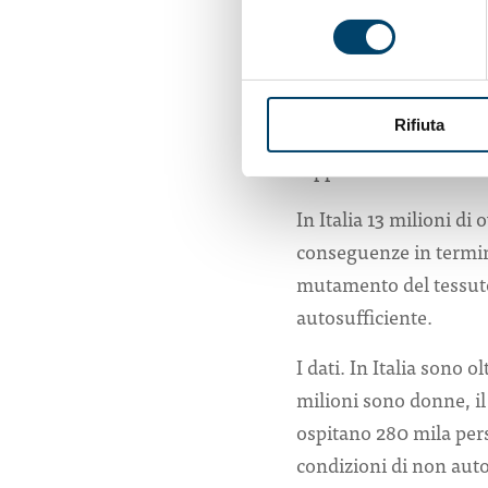
spiega Claudio Mencacc
consenso
e presidente della Socie
umano ancor più di que
molte persone anziane.
Rifiuta
rischio di depressione
rappresenta un ulterior
In Italia 13 milioni di
conseguenze in termini 
mutamento del tessuto
autosufficiente.
I dati. In Italia sono o
milioni sono donne, il
ospitano 280 mila perso
condizioni di non auto