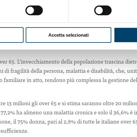
i, direttore del dipartimento di salute mentale dell’Asst 
tà italiana di psichiatria – . E’ rilevante, come fattore pro
llo familiare, a eccezione del coniuge”. La solitudine è 
 A che cosa può portare? “L’isolamento sociale risulta c
Accetta selezionati
 e di demenza – spiega ancora Mencacci – . Vivere solo p
e fattore di rischio”.
 over 65. L’invecchiamento della popolazione trascina dietr
di fragilità della persona, malattia e disabilità, che, uni
 familiare in atto, rendono più complessa la gestione de
ltre 13 milioni gli over 65 e si stima saranno oltre 20 milio
 77,2% ha almeno una malattia cronica e solo il 36,6% è i
ne, il 75% donna, pari al 2,8% di tutte le italiane over 6
sufficienza.