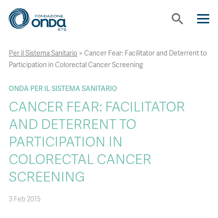
search
Per il Sistema Sanitario
>
Cancer Fear: Facilitator and Deterrent to
CHI SIAMO
Participation in Colorectal Cancer Screening
CON CHI LAVORIAMO
ONDA PER IL SISTEMA SANITARIO
CANCER FEAR: FACILITATOR
STRUMENTI
AND DETERRENT TO
PARTICIPATION IN
PROGETTI
COLORECTAL CANCER
SCREENING
BOLLINI
3 Feb 2015
NEWS