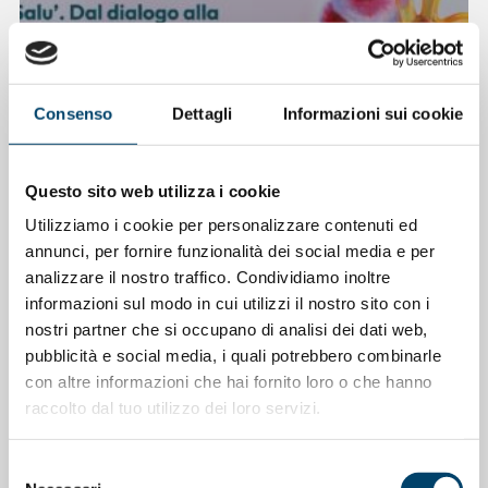
Consenso
Dettagli
Informazioni sui cookie
Questo sito web utilizza i cookie
Utilizziamo i cookie per personalizzare contenuti ed
ONDA PER IL SISTEMA SANITARIO
ONDA PER LE DONNE
annunci, per fornire funzionalità dei social media e per
Salu’. Dal dialogo alla cura
analizzare il nostro traffico. Condividiamo inoltre
informazioni sul modo in cui utilizzi il nostro sito con i
15 Apr 2026
nostri partner che si occupano di analisi dei dati web,
pubblicità e social media, i quali potrebbero combinarle
con altre informazioni che hai fornito loro o che hanno
raccolto dal tuo utilizzo dei loro servizi.
Selezione