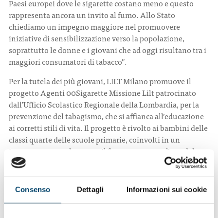
Paesi europei dove le sigarette costano meno e questo
rappresenta ancora un invito al fumo. Allo Stato
chiediamo un impegno maggiore nel promuovere
iniziative di sensibilizzazione verso la popolazione,
soprattutto le donne e i giovani che ad oggi risultano tra i
maggiori consumatori di tabacco”.
Per la tutela dei più giovani, LILT Milano promuove il
progetto Agenti 00Sigarette Missione Lilt patrocinato
dall’Ufficio Scolastico Regionale della Lombardia, per la
prevenzione del tabagismo, che si affianca all’educazione
ai corretti stili di vita. Il progetto è rivolto ai bambini delle
classi quarte delle scuole primarie, coinvolti in un
impegno personale contro il fumo, attraverso l’uso del
linguaggio teatrale e di materiali di sensibilizzazione.
La prevenzione primaria è fondamentale per raddoppiare i
Consenso
Dettagli
Informazioni sui cookie
risultati ottenuti negli ultimi 17 anni dove le guarigioni
da tumore sono aumentate del 14 per cento. “Questi
numeri sono riconducibili non solo all’evoluzione delle