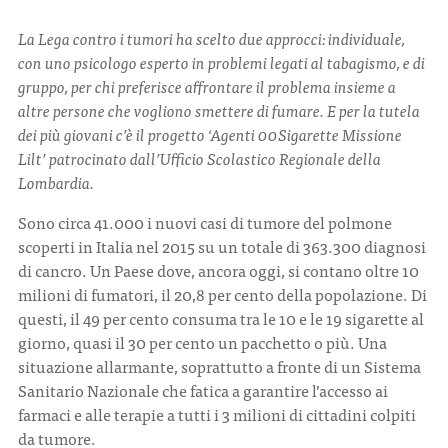
La Lega contro i tumori ha scelto due approcci: individuale,
CONTATTI
con uno psicologo esperto in problemi legati al tabagismo, e di
gruppo, per chi preferisce affrontare il problema insieme a
altre persone che vogliono smettere di fumare. E per la tutela
dei più giovani c’è il progetto ‘Agenti 00Sigarette Missione
Lilt’ patrocinato dall’Ufficio Scolastico Regionale della
Lombardia.
ITA
ENG
Sono circa 41.000 i nuovi casi di tumore del polmone
scoperti in Italia nel 2015 su un totale di 363.300 diagnosi
di cancro. Un Paese dove, ancora oggi, si contano oltre 10
milioni di fumatori, il 20,8 per cento della popolazione. Di
questi, il 49 per cento consuma tra le 10 e le 19 sigarette al
giorno, quasi il 30 per cento un pacchetto o più. Una
situazione allarmante, soprattutto a fronte di un Sistema
Sanitario Nazionale che fatica a garantire l’accesso ai
farmaci e alle terapie a tutti i 3 milioni di cittadini colpiti
da tumore.