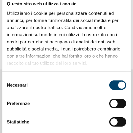
Questo sito web utilizza i cookie
terapie anti-cancro e alla minore invasività degli
interventi chirurgici ma anche e, soprattutto, alla
Utilizziamo i cookie per personalizzare contenuti ed
diagnosi precoce, che permette di individuare un tumore
annunci, per fornire funzionalità dei social media e per
quando è ancora di dimensioni ridotte, e alla prevenzione
analizzare il nostro traffico. Condividiamo inoltre
che sta portando a una netta diminuzione dell’incidenza
informazioni sul modo in cui utilizzi il nostro sito con i
delle patologie tumorali”, conclude Alloisio.
nostri partner che si occupano di analisi dei dati web,
pubblicità e social media, i quali potrebbero combinarle
Da
Quotidiano Sanità
con altre informazioni che hai fornito loro o che hanno
raccolto dal tuo utilizzo dei loro servizi.
Selezione
NOTIZIE CORRELATE
Necessari
del
consenso
Preferenze
Statistiche