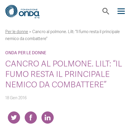
search
Per le donne
>
Cancro al polmone. Lilt: “Il fumo resta il principale
CHI SIAMO
nemico da combattere”
CON CHI LAVORIAMO
ONDA PER LE DONNE
CANCRO AL POLMONE. LILT: “IL
STRUMENTI
FUMO RESTA IL PRINCIPALE
NEMICO DA COMBATTERE”
PROGETTI
18 Gen 2016
BOLLINI
NEWS