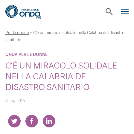
search
Per le donne
>
C’è un miracolo solidale nella Calabria del disastro
CHI SIAMO
sanitario
CON CHI LAVORIAMO
ONDA PER LE DONNE
C’È UN MIRACOLO SOLIDALE
STRUMENTI
NELLA CALABRIA DEL
DISASTRO SANITARIO
PROGETTI
8 Lug 2015
BOLLINI
NEWS