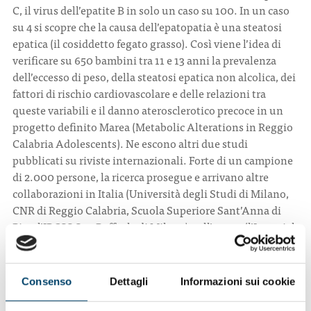
C, il virus dell’epatite B in solo un caso su 100. In un caso
su 4 si scopre che la causa dell’epatopatia è una steatosi
epatica (il cosiddetto fegato grasso). Così viene l’idea di
verificare su 650 bambini tra 11 e 13 anni la prevalenza
dell’eccesso di peso, della steatosi epatica non alcolica, dei
fattori di rischio cardiovascolare e delle relazioni tra
queste variabili e il danno aterosclerotico precoce in un
progetto definito Marea (Metabolic Alterations in Reggio
Calabria Adolescents). Ne escono altri due studi
pubblicati su riviste internazionali. Forte di un campione
di 2.000 persone, la ricerca prosegue e arrivano altre
collaborazioni in Italia (Università degli Studi di Milano,
CNR di Reggio Calabria, Scuola Superiore Sant’Anna di
Pisa, l’IRCSS San Raffaele di Milano) e all’estero (l’Imperial
College London). E dalla collaborazione con quest’ultimo
dovrebbe arrivare nelle prossime settimane una
pubblicazione su Lancet Diabetes & Endocrinology.
Consenso
Dettagli
Informazioni sui cookie
Progetti per il futuro