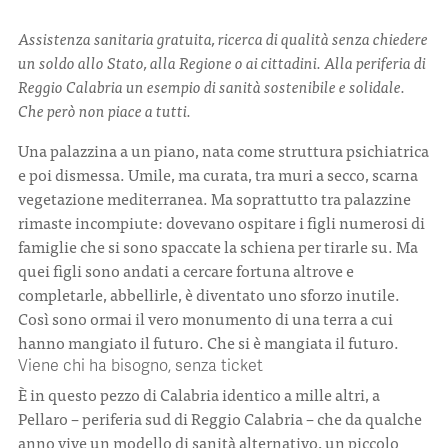
Assistenza sanitaria gratuita, ricerca di qualità senza chiedere
CONTATTI
un soldo allo Stato, alla Regione o ai cittadini. Alla periferia di
Reggio Calabria un esempio di sanità sostenibile e solidale.
Che però non piace a tutti.
Una palazzina a un piano, nata come struttura psichiatrica
e poi dismessa. Umile, ma curata, tra muri a secco, scarna
ITA
ENG
vegetazione mediterranea. Ma soprattutto tra palazzine
rimaste incompiute: dovevano ospitare i figli numerosi di
famiglie che si sono spaccate la schiena per tirarle su. Ma
quei figli sono andati a cercare fortuna altrove e
completarle, abbellirle, è diventato uno sforzo inutile.
Così sono ormai il vero monumento di una terra a cui
hanno mangiato il futuro. Che si è mangiata il futuro.
Viene chi ha bisogno, senza ticket
È in questo pezzo di Calabria identico a mille altri, a
Pellaro – periferia sud di Reggio Calabria – che da qualche
anno vive un modello di sanità alternativo, un piccolo