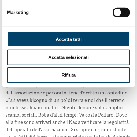
incendi estivi. Al suo interno un centro sanitario, un
centro di ricerca, una banca per i campioni biologici, sale
Marketing
studio, auditorium e qualche stanza per ospitare
ricercatori, comitive professionali di studio, associazioni
di pazienti.
Accetta tutti
L’ironia del presidente di ACE, Lino Caserta
Costerà circa un milione di euro. Dove reperire i soldi?
«Vedremo, per ora ci interessa che venga riconosciuta
Accetta selezionati
l’utilità sociale di questa struttura. E poi, se non
dovessimo trovare finanziatori, a piccoli passi, come fatto
Rifiuta
finora, la realizzeremo», dice il presidente di ACE Carmelo
(per tutti Lino) Caserta. Il terreno è già di proprietà
dell’associazione e per ora lo tiene d’occhio un contadino.
«Lui aveva bisogno di un po’ di terra e noi che il terreno
non fosse abbandonato». Niente denaro: solo semplici
scambi sociali. Roba d’altri tempi. Va così a Pellaro. Dove
alla fine sono arrivati anche i Nas a verificare la regolarità
dell’operato dell’associazione. Si scopre che, nonostante
tutta l’attività fosse stata concordata con la locale Azienda