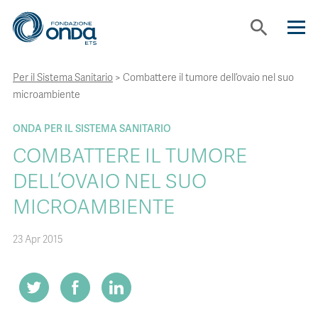
search
Per il Sistema Sanitario
>
Combattere il tumore dell’ovaio nel suo
CHI SIAMO
microambiente
CON CHI LAVORIAMO
ONDA PER IL SISTEMA SANITARIO
COMBATTERE IL TUMORE
STRUMENTI
DELL’OVAIO NEL SUO
MICROAMBIENTE
PROGETTI
23 Apr 2015
BOLLINI
NEWS