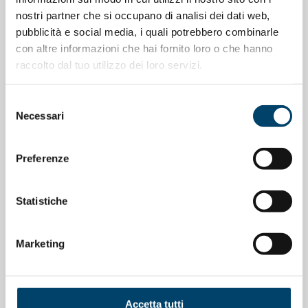
nostri partner che si occupano di analisi dei dati web,
pubblicità e social media, i quali potrebbero combinarle
con altre informazioni che hai fornito loro o che hanno
raccolto dal tuo utilizzo dei loro servizi.
Selezione
ONDA ONDANOTIZIE
ONDA PER IL SISTEMA SANITARIO
Necessari
del
La salute cardiovascolare nelle donne
consenso
Preferenze
11 Mag 2026
Statistiche
Marketing
Accetta tutti