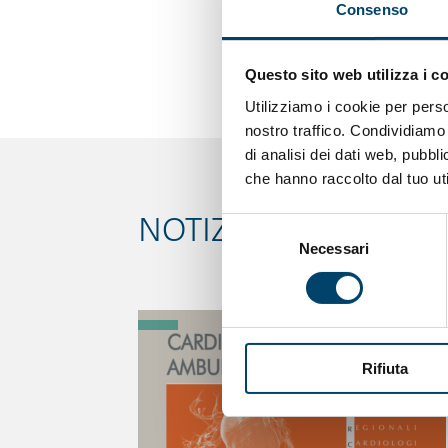
https://www.ncbi.nl
Consenso
Da
Doctor33
Questo sito web utilizza i c
Utilizziamo i cookie per perso
nostro traffico. Condividiamo 
di analisi dei dati web, pubbl
che hanno raccolto dal tuo uti
NOTIZIE CORRELATE
Selezione
Necessari
del
consenso
Rifiuta