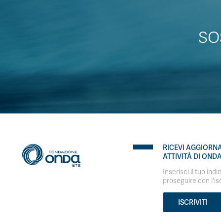
SO
RICEVI AGGIORN
ATTIVITÀ DI OND
Inserisci il tuo indi
proseguire con l'is
ISCRIVITI