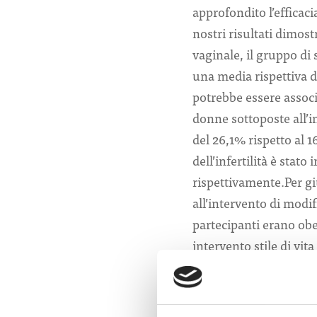
approfondito l’efficaci
nostri risultati dimos
vaginale, il gruppo di 
una media rispettiva di
potrebbe essere associ
donne sottoposte all’in
del 26,1% rispetto al 1
dell’infertilità è stato
rispettivamente.Per g
all’intervento di modifi
partecipanti erano obe
intervento stile di vi
l’efficacia del trattame
N Engl J Med. 2016. 