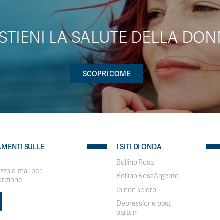
STIENI LA SALUTE DELLA DON
SCOPRI COME
AMENTI SULLE
I SITI DI ONDA
A
Bollino Rosa
rizzo e-mail per
Bollino RosaArgento
crizione.
Io non sclero
Depressione post
partum