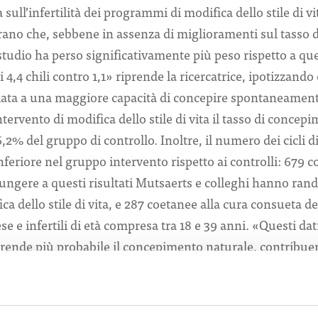
a sull’infertilità dei programmi di modifica dello stile di v
trano che, sebbene in assenza di miglioramenti sul tasso di
studio ha perso significativamente più peso rispetto a que
 4,4 chili contro 1,1» riprende la ricercatrice, ipotizzando
ata a una maggiore capacità di concepire spontaneamente.
tervento di modifica dello stile di vita il tasso di concep
6,2% del gruppo di controllo. Inoltre, il numero dei cicli 
 inferiore nel gruppo intervento rispetto ai controlli: 679 c
iungere a questi risultati Mutsaerts e colleghi hanno ra
ca dello stile di vita, e 287 coetanee alla cura consueta dell
se e infertili di età compresa tra 18 e 39 anni. «Questi d
ta rende più probabile il concepimento naturale, contrib
nto per l’infertilità» concludono gli autori.
doi: 10.1056/NEJMoa1505297