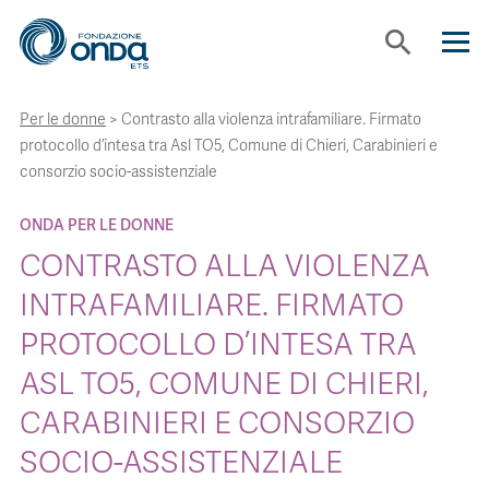
search
Per le donne
>
Contrasto alla violenza intrafamiliare. Firmato
CHI SIAMO
protocollo d’intesa tra Asl TO5, Comune di Chieri, Carabinieri e
consorzio socio-assistenziale
CON CHI LAVORIAMO
ONDA PER LE DONNE
CONTRASTO ALLA VIOLENZA
STRUMENTI
INTRAFAMILIARE. FIRMATO
PROTOCOLLO D’INTESA TRA
PROGETTI
ASL TO5, COMUNE DI CHIERI,
BOLLINI
CARABINIERI E CONSORZIO
SOCIO-ASSISTENZIALE
NEWS