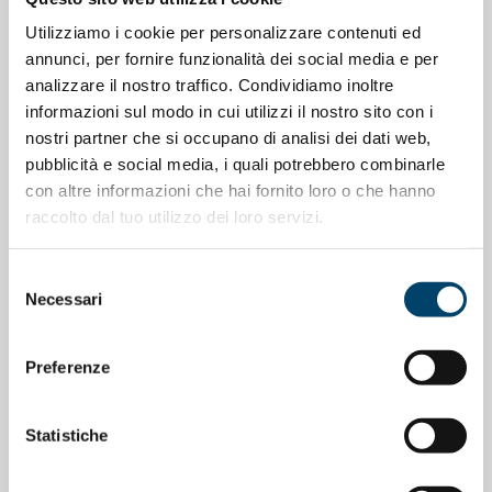
Utilizziamo i cookie per personalizzare contenuti ed
annunci, per fornire funzionalità dei social media e per
analizzare il nostro traffico. Condividiamo inoltre
informazioni sul modo in cui utilizzi il nostro sito con i
nostri partner che si occupano di analisi dei dati web,
ONDA PER LE DONNE
pubblicità e social media, i quali potrebbero combinarle
Depressione Post Partum: intervista al
con altre informazioni che hai fornito loro o che hanno
Prof. Claudio Mencacci
raccolto dal tuo utilizzo dei loro servizi.
23 Apr 2026
Selezione
Necessari
del
consenso
Preferenze
Statistiche