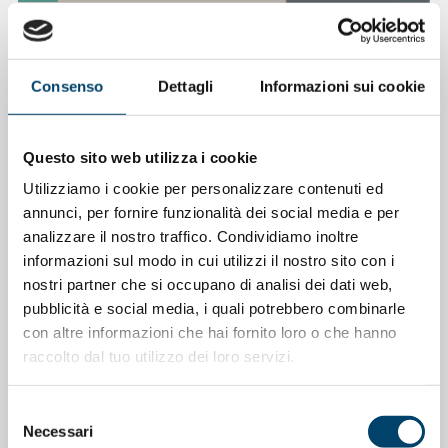
Consenso
Dettagli
Informazioni sui cookie
Questo sito web utilizza i cookie
Utilizziamo i cookie per personalizzare contenuti ed
annunci, per fornire funzionalità dei social media e per
analizzare il nostro traffico. Condividiamo inoltre
ONDA ONDANOTIZIE
ONDA PER IL SISTEMA SANITARIO
informazioni sul modo in cui utilizzi il nostro sito con i
La salute cardiovascolare nelle donne
nostri partner che si occupano di analisi dei dati web,
pubblicità e social media, i quali potrebbero combinarle
11 Mag 2026
con altre informazioni che hai fornito loro o che hanno
raccolto dal tuo utilizzo dei loro servizi.
Selezione
Necessari
del