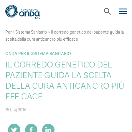
search
Per il Sistema Sanitario
>
Il corredo genetico del paziente guida la
CHI SIAMO
scelta della cura anticancro più efficace
CON CHI LAVORIAMO
ONDA PER IL SISTEMA SANITARIO
IL CORREDO GENETICO DEL
STRUMENTI
PAZIENTE GUIDA LA SCELTA
DELLA CURA ANTICANCRO PIÙ
PROGETTI
EFFICACE
BOLLINI
15 Lug 2016
NEWS