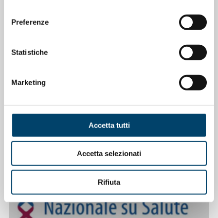
consenso
Preferenze
Statistiche
Marketing
ONDA PER IL SISTEMA SANITARIO
ONDA PER LE DONNE
Salu’. Dal dialogo alla cura
15 Apr 2026
Accetta tutti
Accetta selezionati
Rifiuta