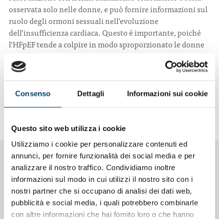
osservata solo nelle donne, e può fornire informazioni sul
ruolo degli ormoni sessuali nell’evoluzione
dell’insufficienza cardiaca. Questo è importante, poiché
l’HFpEF tende a colpire in modo sproporzionato le donne
più anziane in postmenopausa”.
Fonte:
Maturitas
Reuters Staff
Consenso
Dettagli
Informazioni sui cookie
(Versione italiana per Quotidiano Sanità/Popular Science)
Questo sito web utilizza i cookie
Utilizziamo i cookie per personalizzare contenuti ed
annunci, per fornire funzionalità dei social media e per
NOTIZIE CORRELATE
analizzare il nostro traffico. Condividiamo inoltre
informazioni sul modo in cui utilizzi il nostro sito con i
nostri partner che si occupano di analisi dei dati web,
pubblicità e social media, i quali potrebbero combinarle
con altre informazioni che hai fornito loro o che hanno