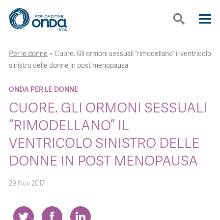
search
Per le donne
>
Cuore. Gli ormoni sessuali “rimodellano” il ventricolo
CHI SIAMO
sinistro delle donne in post menopausa
CON CHI LAVORIAMO
ONDA PER LE DONNE
CUORE. GLI ORMONI SESSUALI
STRUMENTI
“RIMODELLANO” IL
VENTRICOLO SINISTRO DELLE
PROGETTI
DONNE IN POST MENOPAUSA
BOLLINI
29 Nov 2017
NEWS