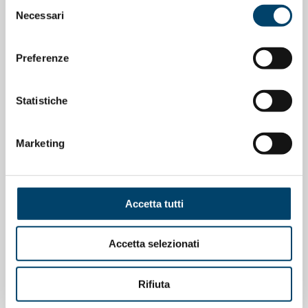
Selezione
Necessari
del
consenso
Preferenze
ONDA PER LE DONNE
Depressione Post Partum: intervista al
Prof. Claudio Mencacci
Statistiche
23 Apr 2026
Marketing
Accetta tutti
Accetta selezionati
Rifiuta