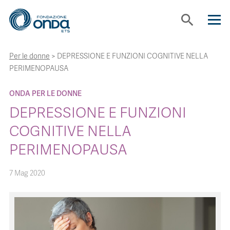
search
Per le donne
>
DEPRESSIONE E FUNZIONI COGNITIVE NELLA
CHI SIAMO
PERIMENOPAUSA
CON CHI LAVORIAMO
ONDA PER LE DONNE
DEPRESSIONE E FUNZIONI
STRUMENTI
COGNITIVE NELLA
PERIMENOPAUSA
PROGETTI
7 Mag 2020
BOLLINI
NEWS