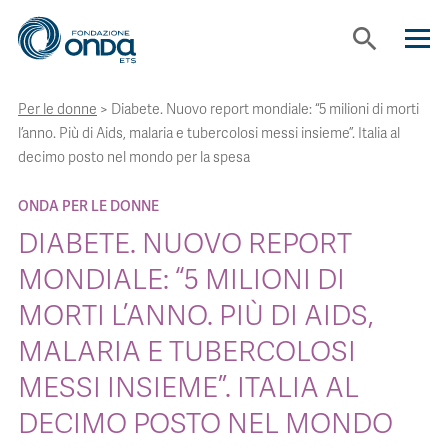
search
Per le donne
>
Diabete. Nuovo report mondiale: “5 milioni di morti
CHI SIAMO
l’anno. Più di Aids, malaria e tubercolosi messi insieme”. Italia al
decimo posto nel mondo per la spesa
CON CHI LAVORIAMO
ONDA PER LE DONNE
DIABETE. NUOVO REPORT
STRUMENTI
MONDIALE: “5 MILIONI DI
MORTI L’ANNO. PIÙ DI AIDS,
PROGETTI
MALARIA E TUBERCOLOSI
BOLLINI
MESSI INSIEME”. ITALIA AL
DECIMO POSTO NEL MONDO
NEWS