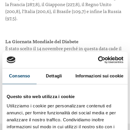
la Francia (287,8), il Giappone (227,8), il Regno Unito
(200,8), l’Italia (200,6), il Brasile (109,7) e infine la Russia
(97,5).
La Giornata Mondiale del Diabete
È stato scelto il 14 novembre perché in questa data cade il
compleanno di
Frederick Banting
che, insieme a
Charles
Best
, fu il primo a concepire l’idea che ha portato alla
scoperta di insulina nel 1921. Dopo l’adozione della
Risoluzione delle Nazioni Unite sul Diabete nel dicembre
Consenso
Dettagli
Informazioni sui cookie
2006, la Giornata Mondiale del Diabete è diventata una
delle Giornate Mondiali della Salute ufficiali delle Nazioni
Unite.
Questo sito web utilizza i cookie
Utilizziamo i cookie per personalizzare contenuti ed
L’articolo su
Quotidiano Sanità
annunci, per fornire funzionalità dei social media e per
analizzare il nostro traffico. Condividiamo inoltre
informazioni sul modo in cui utilizzi il nostro sito con i