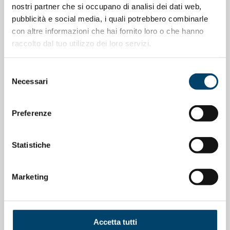
nostri partner che si occupano di analisi dei dati web,
NOTIZIE CORRELATE
pubblicità e social media, i quali potrebbero combinarle
con altre informazioni che hai fornito loro o che hanno
raccolto dal tuo utilizzo dei loro servizi.
Selezione
Necessari
del
consenso
Preferenze
Statistiche
Marketing
ONDA PER LE DONNE
Depressione Post Partum: intervista al
Prof. Claudio Mencacci
Accetta tutti