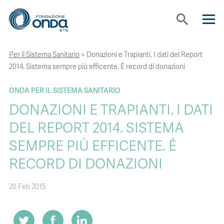
search
Per il Sistema Sanitario
>
Donazioni e Trapianti. I dati del Report
CHI SIAMO
2014. Sistema sempre più efficente. È record di donazioni
CON CHI LAVORIAMO
ONDA PER IL SISTEMA SANITARIO
DONAZIONI E TRAPIANTI. I DATI
STRUMENTI
DEL REPORT 2014. SISTEMA
SEMPRE PIÙ EFFICENTE. È
PROGETTI
RECORD DI DONAZIONI
20 Feb 2015
BOLLINI
NEWS