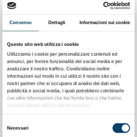
Consenso
Dettagli
Informazioni sui cookie
Questo sito web utilizza i cookie
ONDA PER IL SISTEMA SANITARIO
ONDA PER LE DONNE
Salu’. Dal dialogo alla cura
Utilizziamo i cookie per personalizzare contenuti ed
annunci, per fornire funzionalità dei social media e per
15 Apr 2026
analizzare il nostro traffico. Condividiamo inoltre
informazioni sul modo in cui utilizzi il nostro sito con i
nostri partner che si occupano di analisi dei dati web,
pubblicità e social media, i quali potrebbero combinarle
con altre informazioni che hai fornito loro o che hanno
raccolto dal tuo utilizzo dei loro servizi.
Selezione
Necessari
del
consenso