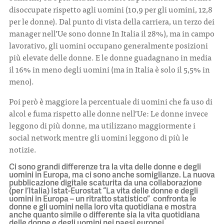
disoccupate rispetto agli uomini (10,9 per gli uomini, 12,8
per le donne). Dal punto di vista della carriera, un terzo dei
manager nell’Ue sono donne In Italia il 28%), ma in campo
lavorativo, gli uomini occupano generalmente posizioni
più elevate delle donne. E le donne guadagnano in media
il 16% in meno degli uomini (ma in Italia è solo il 5,5% in
meno).
Poi però è maggiore la percentuale di uomini che fa uso di
alcol e fuma rispetto alle donne nell’Ue: Le donne invece
leggono di più donne, ma utilizzano maggiormente i
social network mentre gli uomini leggono di più le
notizie.
Ci sono grandi differenze tra la vita delle donne e degli
uomini in Europa, ma ci sono anche somiglianze. La nuova
pubblicazione digitale scaturita da una collaborazione
(per l’Italia) Istat-Eurostat “La vita delle donne e degli
uomini in Europa – un ritratto statistico” confronta le
donne e gli uomini nella loro vita quotidiana e mostra
anche quanto simile o differente sia la vita quotidiana
delle donne e degli uomini nei paesi europei.