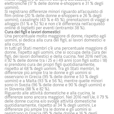
elettroniche (17 % delle donne e-shoppers e 31 % degli
uomini).
Si registrano differenze minori riguardo all’acquisto di
film online (20 % delle donne e-shoppers e 26 % degli
uomini), casalinghi (43 % e 45 %), prenotazioni di viaggi e
alloggio (51 % e 52 %) e non c’è differenza nell’acquisto
online di biglietti per eventi (entrambi 38 %).
Cura dei figli e lavori domestici
Una percentuale molto maggiore di donne, rispetto agli
uomini, si dedica alla cura dei figli, ai lavori domestici e
alla cucina
In tutti gli Stati membri c’è una percentuale maggiore di
donne, rispetto agli uomini, che si occupa della cura dei
figli, dei lavori domestici e della cucina. Nel 2016 nell’Ue,
il 92 % delle donne tra i 25 e i 49 anni (con figli sotto i 18)
si prendono cura dei propri figli quotidianamente,
rispetto al 68 % degli uomini. Tra gli Stati membri, le
differenze più ampie tra le donne e gli uomini si
osservano in Grecia (95 % delle donne e 53 % degli
uomini) e a Malta (93 % e 56 %), mentre quelle minori
sono in Svezia (96 % delle donne e 90 % degli uomini) e
in Slovenia (88 % e 82 %).
Riguardo alle attività domestiche e alla cucina, le
differenze sono ancora maggiori. Nel 2016 nell’Ue, il 79 %
delle donne cucina e/o svolge attività domestiche
quotidianamente, rispetto al 34 % degli uomini. Le
differenze più ampie tra le donne e gli uomini si
registrano in Grecia (85 % delle donne e 16 % degli