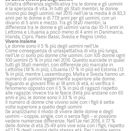
Un’altra differenza significativa tra le donne e gli uomini
è la speranza di vita. In tutti gli Stati membri, le donne
vivono più degli uomini: nel 2015 nell’Ue la media è di 83,3
anni per le donne e di 77,9 anni per gli uomini, con un
divario di 5 anni e mezzo. Tra gli Stati membri, la
differenza tra le donne e gli uomini varia dai 10-11 anni in
Lettonia e Lituania a poco meno di 4 anni in Danimarca,
Irlanda, Cipro, Paesi Bassi, Svezia e Regno Unito.
Vivere insieme
Le donne sono il 5 % più degli uomini nell’Ue
Come conseguenza di un’aspettativa di vita più lunga,
nell’Ue ci sono più donne che uomini, con 105 donne ogni
100 uomini (5 % in più) nel 2016. Questo succede in quasi
tutti gli Stati membri, con differenze più marcate in
Lettonia (18 % in più), Lituania (17 % in più) ed Estonia (13
% in più), mentre Lussemburgo, Malta e Svezia hanno un
numero di uomini leggermente superiore alle donne.
Riguardo ai giovani fino ai 18 anni di età, si verifica il
fenomeno opposto con il 5 % in più di ragazzi rispetto
alle ragazze; invece tra le fasce d’età più anziane con 65
anni e più, le donne sono il 33 % in più.
Il numero di donne che vivono sole con i figli è sette
volte superiore a quello degli uomini
Se analizziamo il modo di vivere delle donne e degli
uomini – coppie, single, con o senza figli – si possono
vedere numerose differenze. Nell’Ue nel 2016, il 7,7 %
delle donne di età 25-49 anni vive sola con i figli, rispetto
all’1,1 % degli uomini della stessa età. Per i single senza