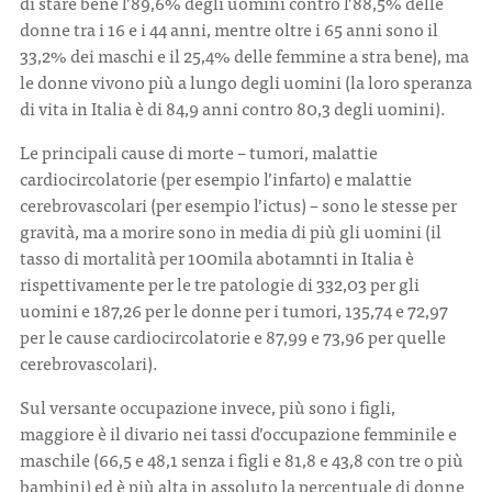
di stare bene l’89,6% degli uomini contro l’88,5% delle
donne tra i 16 e i 44 anni, mentre oltre i 65 anni sono il
33,2% dei maschi e il 25,4% delle femmine a stra bene), ma
le donne vivono più a lungo degli uomini (la loro speranza
di vita in Italia è di 84,9 anni contro 80,3 degli uomini).
Le principali cause di morte – tumori, malattie
cardiocircolatorie (per esempio l’infarto) e malattie
cerebrovascolari (per esempio l’ictus) – sono le stesse per
gravità, ma a morire sono in media di più gli uomini (il
tasso di mortalità per 100mila abotamnti in Italia è
rispettivamente per le tre patologie di 332,03 per gli
uomini e 187,26 per le donne per i tumori, 135,74 e 72,97
per le cause cardiocircolatorie e 87,99 e 73,96 per quelle
cerebrovascolari).
Sul versante occupazione invece, più sono i figli,
maggiore è il divario nei tassi d’occupazione femminile e
maschile (66,5 e 48,1 senza i figli e 81,8 e 43,8 con tre o più
bambini) ed è più alta in assoluto la percentuale di donne