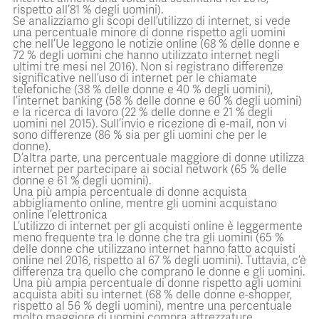
rispetto all’81 % degli uomini).
Se analizziamo gli scopi dell’utilizzo di internet, si vede
una percentuale minore di donne rispetto agli uomini
che nell’Ue leggono le notizie online (68 % delle donne e
72 % degli uomini che hanno utilizzato internet negli
ultimi tre mesi nel 2016). Non si registrano differenze
significative nell’uso di internet per le chiamate
telefoniche (38 % delle donne e 40 % degli uomini),
l’internet banking (58 % delle donne e 60 % degli uomini)
e la ricerca di lavoro (22 % delle donne e 21 % degli
uomini nel 2015). Sull’invio e ricezione di e-mail, non vi
sono differenze (86 % sia per gli uomini che per le
donne).
D’altra parte, una percentuale maggiore di donne utilizza
internet per partecipare ai social network (65 % delle
donne e 61 % degli uomini).
Una più ampia percentuale di donne acquista
abbigliamento online, mentre gli uomini acquistano
online l’elettronica
L’utilizzo di internet per gli acquisti online è leggermente
meno frequente tra le donne che tra gli uomini (65 %
delle donne che utilizzano internet hanno fatto acquisti
online nel 2016, rispetto al 67 % degli uomini). Tuttavia, c’è
differenza tra quello che comprano le donne e gli uomini.
Una più ampia percentuale di donne rispetto agli uomini
acquista abiti su internet (68 % delle donne e-shopper,
rispetto al 56 % degli uomini), mentre una percentuale
molto maggiore di uomini compra attrezzature