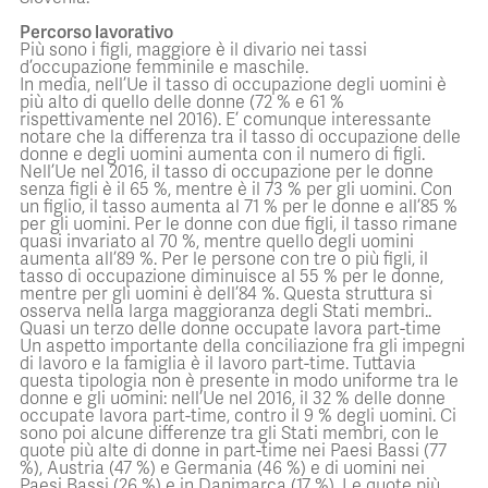
Percorso lavorativo
Più sono i figli, maggiore è il divario nei tassi
d’occupazione femminile e maschile.
In media, nell’Ue il tasso di occupazione degli uomini è
più alto di quello delle donne (72 % e 61 %
rispettivamente nel 2016). E’ comunque interessante
notare che la differenza tra il tasso di occupazione delle
donne e degli uomini aumenta con il numero di figli.
Nell’Ue nel 2016, il tasso di occupazione per le donne
senza figli è il 65 %, mentre è il 73 % per gli uomini. Con
un figlio, il tasso aumenta al 71 % per le donne e all’85 %
per gli uomini. Per le donne con due figli, il tasso rimane
quasi invariato al 70 %, mentre quello degli uomini
aumenta all’89 %. Per le persone con tre o più figli, il
tasso di occupazione diminuisce al 55 % per le donne,
mentre per gli uomini è dell’84 %. Questa struttura si
osserva nella larga maggioranza degli Stati membri..
Quasi un terzo delle donne occupate lavora part-time
Un aspetto importante della conciliazione fra gli impegni
di lavoro e la famiglia è il lavoro part-time. Tuttavia
questa tipologia non è presente in modo uniforme tra le
donne e gli uomini: nell’Ue nel 2016, il 32 % delle donne
occupate lavora part-time, contro il 9 % degli uomini. Ci
sono poi alcune differenze tra gli Stati membri, con le
quote più alte di donne in part-time nei Paesi Bassi (77
%), Austria (47 %) e Germania (46 %) e di uomini nei
Paesi Bassi (26 %) e in Danimarca (17 %). Le quote più