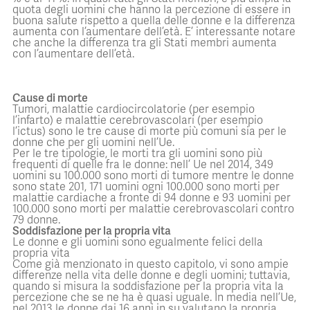
quota degli uomini che hanno la percezione di essere in
buona salute rispetto a quella delle donne e la differenza
aumenta con l’aumentare dell’età. E’ interessante notare
che anche la differenza tra gli Stati membri aumenta
con l’aumentare dell’età.
Cause di morte
Tumori, malattie cardiocircolatorie (per esempio
l’infarto) e malattie cerebrovascolari (per esempio
l’ictus) sono le tre cause di morte più comuni sia per le
donne che per gli uomini nell’Ue.
Per le tre tipologie, le morti tra gli uomini sono più
frequenti di quelle fra le donne: nell’ Ue nel 2014, 349
uomini su 100.000 sono morti di tumore mentre le donne
sono state 201, 171 uomini ogni 100.000 sono morti per
malattie cardiache a fronte di 94 donne e 93 uomini per
100.000 sono morti per malattie cerebrovascolari contro
79 donne.
Soddisfazione per la propria vita
Le donne e gli uomini sono egualmente felici della
propria vita
Come già menzionato in questo capitolo, vi sono ampie
differenze nella vita delle donne e degli uomini; tuttavia,
quando si misura la soddisfazione per la propria vita la
percezione che se ne ha è quasi uguale. In media nell’Ue,
nel 2013 le donne dai 16 anni in su valutano la propria