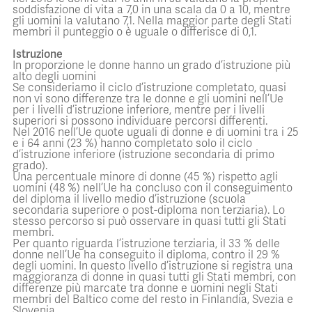
soddisfazione di vita a 7,0 in una scala da 0 a 10, mentre
gli uomini la valutano 7,1. Nella maggior parte degli Stati
membri il punteggio o è uguale o differisce di 0,1.
Istruzione
In proporzione le donne hanno un grado d’istruzione più
alto degli uomini
Se consideriamo il ciclo d’istruzione completato, quasi
non vi sono differenze tra le donne e gli uomini nell’Ue
per i livelli d’istruzione inferiore, mentre per i livelli
superiori si possono individuare percorsi differenti.
Nel 2016 nell’Ue quote uguali di donne e di uomini tra i 25
e i 64 anni (23 %) hanno completato solo il ciclo
d’istruzione inferiore (istruzione secondaria di primo
grado).
Una percentuale minore di donne (45 %) rispetto agli
uomini (48 %) nell’Ue ha concluso con il conseguimento
del diploma il livello medio d’istruzione (scuola
secondaria superiore o post-diploma non terziaria). Lo
stesso percorso si può osservare in quasi tutti gli Stati
membri.
Per quanto riguarda l’istruzione terziaria, il 33 % delle
donne nell’Ue ha conseguito il diploma, contro il 29 %
degli uomini. In questo livello d’istruzione si registra una
maggioranza di donne in quasi tutti gli Stati membri, con
differenze più marcate tra donne e uomini negli Stati
membri del Baltico come del resto in Finlandia, Svezia e
Slovenia.