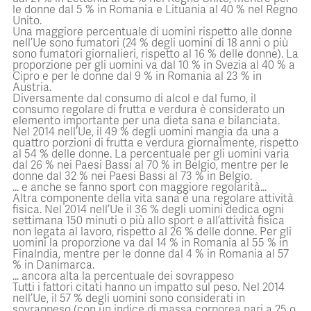
le donne dal 5 % in Romania e Lituania al 40 % nel Regno
Unito.
Una maggiore percentuale di uomini rispetto alle donne
nell’Ue sono fumatori (24 % degli uomini di 18 anni o più
sono fumatori giornalieri, rispetto al 16 % delle donne). La
proporzione per gli uomini va dal 10 % in Svezia al 40 % a
Cipro e per le donne dal 9 % in Romania al 23 % in
Austria.
Diversamente dal consumo di alcol e dal fumo, il
consumo regolare di frutta e verdura è considerato un
elemento importante per una dieta sana e bilanciata.
Nel 2014 nell’Ue, il 49 % degli uomini mangia da una a
quattro porzioni di frutta e verdura giornalmente, rispetto
al 54 % delle donne. La percentuale per gli uomini varia
dal 26 % nei Paesi Bassi al 70 % in Belgio, mentre per le
donne dal 32 % nei Paesi Bassi al 73 % in Belgio.
… e anche se fanno sport con maggiore regolarità…
Altra componente della vita sana è una regolare attività
fisica. Nel 2014 nell’Ue il 36 % degli uomini dedica ogni
settimana 150 minuti o più allo sport e all’attività fisica
non legata al lavoro, rispetto al 26 % delle donne. Per gli
uomini la proporzione va dal 14 % in Romania al 55 % in
Finalndia, mentre per le donne dal 4 % in Romania al 57
% in Danimarca.
… ancora alta la percentuale dei sovrappeso
Tutti i fattori citati hanno un impatto sul peso. Nel 2014
nell’Ue, il 57 % degli uomini sono considerati in
sovrappeso (con un indice di massa corporea pari a 25 o