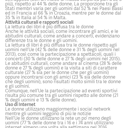
più), rispetto al 44 % delle donne. La proporzione tra gli
Stati membri varia per gli uomini dal 52 % nei Paesi Bassi
ed in Francia al 66 % in Croazia, mentre per le donne dal
35 % in Italia al 54 % in Malta.
Attività culturali e rapporti sociali
La lettura dei libri è più diffusa tra le donne
Anche le attività sociali, come incontrare gli amici, e le
abitudini culturali, come andare a concerti, evidenziano
differenze tra le donne e gli uomini.
La lettura di libri è più diffusa tra le donne rispetto agli
uomini nell’Ue (42 % delle donne e 31 % degli uomini nel
2013), così come la partecipazione a spettacoli, quali i
concerti (30 % delle donne e 27 % degli uomini nel 2015).
Le abitudini culturali, come andare al cinema (28 % delle
donne e 27 % degli uomini) e la visita a siti di carattere
culturale (27 % sia per le donne che per gli uomini)
oppure incontrarsi con gli amici (23 % sia delle donne
che degli uomini), sono risultati molto simili tra le donne
e gli uomini.
Comunque, nell’Ue la partecipazione ad eventi sportivi
risulta più comune tra gli uomini rispetto alle donne (21
% degli uomini e 13 % delle donne).
Uso di Internet
Le donne utilizzano maggiormente i social network
mentre gli uomini leggono di più le notizie
Nell’Ue le donne utilizzano la rete un po’ meno degli
uomini (77 % delle donne tra i 16 e i 74 anni utilizzano
internet almeno una volta alla settimana nel 2016,