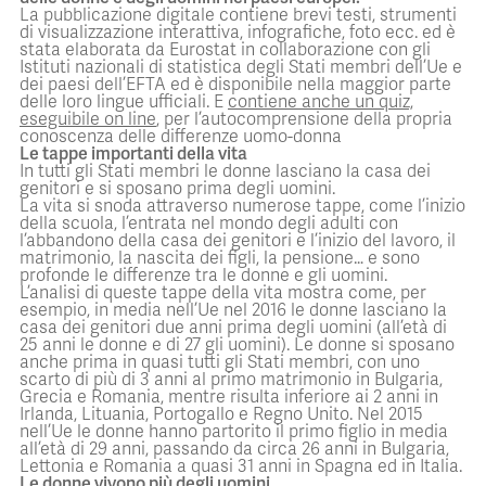
La pubblicazione digitale contiene brevi testi, strumenti
di visualizzazione interattiva, infografiche, foto ecc. ed è
stata elaborata da Eurostat in collaborazione con gli
Istituti nazionali di statistica degli Stati membri dell’Ue e
dei paesi dell’EFTA ed è disponibile nella maggior parte
delle loro lingue ufficiali. E
contiene anche un quiz,
eseguibile on line
, per l’autocomprensione della propria
conoscenza delle differenze uomo-donna
Le tappe importanti della vita
In tutti gli Stati membri le donne lasciano la casa dei
genitori e si sposano prima degli uomini.
La vita si snoda attraverso numerose tappe, come l’inizio
della scuola, l’entrata nel mondo degli adulti con
l’abbandono della casa dei genitori e l’inizio del lavoro, il
matrimonio, la nascita dei figli, la pensione… e sono
profonde le differenze tra le donne e gli uomini.
L’analisi di queste tappe della vita mostra come, per
esempio, in media nell’Ue nel 2016 le donne lasciano la
casa dei genitori due anni prima degli uomini (all’età di
25 anni le donne e di 27 gli uomini). Le donne si sposano
anche prima in quasi tutti gli Stati membri, con uno
scarto di più di 3 anni al primo matrimonio in Bulgaria,
Grecia e Romania, mentre risulta inferiore ai 2 anni in
Irlanda, Lituania, Portogallo e Regno Unito. Nel 2015
nell’Ue le donne hanno partorito il primo figlio in media
all’età di 29 anni, passando da circa 26 anni in Bulgaria,
Lettonia e Romania a quasi 31 anni in Spagna ed in Italia.
Le donne vivono più degli uomini