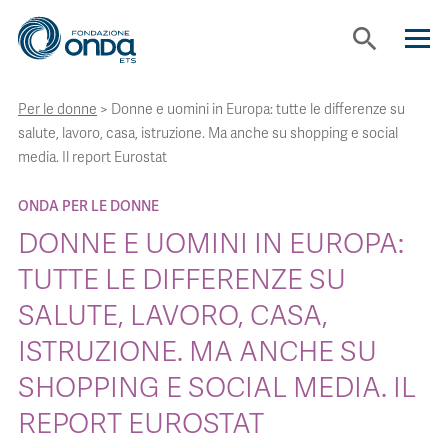
search
Per le donne
>
Donne e uomini in Europa: tutte le differenze su
CHI SIAMO
salute, lavoro, casa, istruzione. Ma anche su shopping e social
media. Il report Eurostat
CON CHI LAVORIAMO
ONDA PER LE DONNE
DONNE E UOMINI IN EUROPA:
STRUMENTI
TUTTE LE DIFFERENZE SU
SALUTE, LAVORO, CASA,
PROGETTI
ISTRUZIONE. MA ANCHE SU
BOLLINI
SHOPPING E SOCIAL MEDIA. IL
REPORT EUROSTAT
NEWS