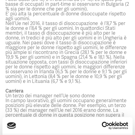
basse di occupati in part-time si osservano in Bulgaria (2
% sia per le donne che per gli uomini).
E’ più alta la percentuale di donne disoccupate rispetto
agli uomini.
Nell’Ue nel 2016, il tasso di disoccupazione è l’8,7 % per
le donne e l’8,4 % per gli uomini. In quattordici Stati
membri, il tasso di disoccupazione è più alto per le
donne, in tredici è più alto per gli uomini e in Ungheria è
uguale. Nei paesi dove il tasso di disoccupazione è
maggiore per le donne rispetto agli uomini, le differenze
più ampie si riscontrano in Grecia (28,1 % per le donne e
19,9 % per gli uomini) e in Spagna (21,4 % e 18,1 %). Nella
situazione opposta, con tassi di disoccupazione inferiori
per le donne rispetto agli uomini, le maggiori differenze
si osservano in Irlanda (6,5 % per le donne e 9,1 % per gli
uomini), in Lettonia (8,4 % per le donne e 10,9 % per gli
uomini) e in Lituania (6,7 % e 9,1 %).
Carriera
Un terzo dei manager nell’Ue sono donne
In campo lavorativo, gli uomini occupano generalmente
posizioni più elevate delle donne. Per esempio, un terzo
(33 %) dei manager nell’Ue nel 2016 erano donne. La
percentuale di donne in questa posizione non supera il
50 % in nessuno degli Stati membri: la quota maggiore si
osserva in Lettonia (47 %), Polonia e Slovenia (entrambe
41 %), Lituania, Ungheria e Svezia (tutti al 39 %).
All’opposto, le percentuali più basse si trovano in