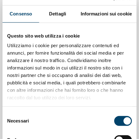
Consenso
Dettagli
Informazioni sui cookie
ONDA PER IL SISTEMA SANITARIO
ONDA PER LE DONNE
Salu’. Dal dialogo alla cura
Questo sito web utilizza i cookie
Utilizziamo i cookie per personalizzare contenuti ed
15 Apr 2026
annunci, per fornire funzionalità dei social media e per
analizzare il nostro traffico. Condividiamo inoltre
informazioni sul modo in cui utilizzi il nostro sito con i
nostri partner che si occupano di analisi dei dati web,
pubblicità e social media, i quali potrebbero combinarle
con altre informazioni che hai fornito loro o che hanno
raccolto dal tuo utilizzo dei loro servizi.
Selezione
Necessari
del
consenso