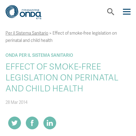
search
Per il Sistema Sanitario
>
Effect of smoke-free legislation on
CHI SIAMO
perinatal and child health
CON CHI LAVORIAMO
ONDA PER IL SISTEMA SANITARIO
EFFECT OF SMOKE-FREE
STRUMENTI
LEGISLATION ON PERINATAL
AND CHILD HEALTH
PROGETTI
28 Mar 2014
BOLLINI
NEWS