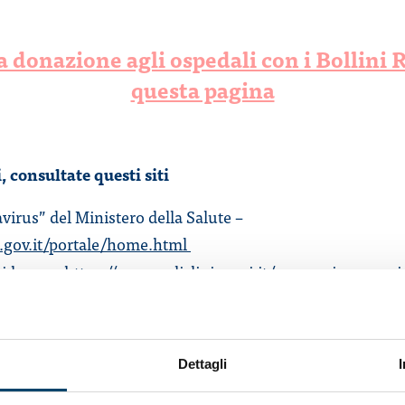
ua donazione agli ospedali con i Bollini 
questa pagina
, consultate questi siti
irus” del Ministero della Salute –
e.gov.it/portale/home.html
vidanza –
https://www.policlinico.mi.it/coronavirus-gravi
ta
ogici:
https://www.trovanorme.salute.gov.it/norme/ren
=73635&parte=1%20&serie=null
Dettagli
tuito:
https://www.pazienti.it/coronavirus