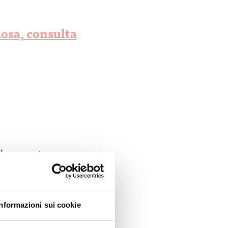
Rosa, consulta
danza-parto-
derNormsanPdf?
Informazioni sui cookie