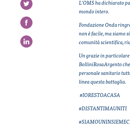
L’OMS ha dichiarato pan
mondo intero.
Fondazione Onda ringrazia
non è facile, ma siamo si
comunità scientifica, ri
Un grazie in particolare
BolliniRosaArgento che o
personale sanitario tutt
linea questa battaglia.
#IORESTOACASA
#DISTANTIMAUNITI
#SIAMOUNINSIEME