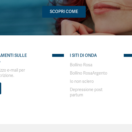
SCOPRI COME
AMENTI SULLE
I SITI DI ONDA
A
Bollino Rosa
rizzo e-mail per
Bollino RosaArgento
crizione.
Io non sclero
Depressione post
partum