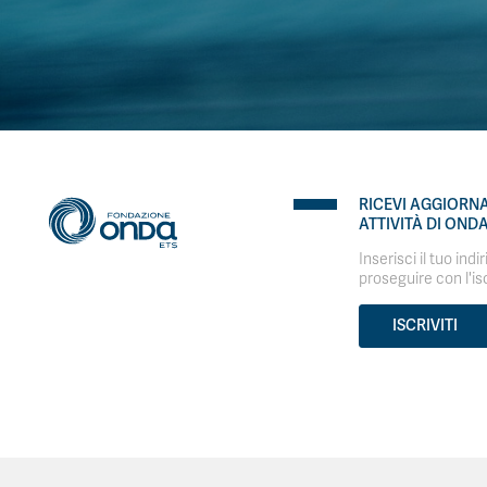
RICEVI AGGIORN
ATTIVITÀ DI OND
Inserisci il tuo indi
proseguire con l'is
ISCRIVITI