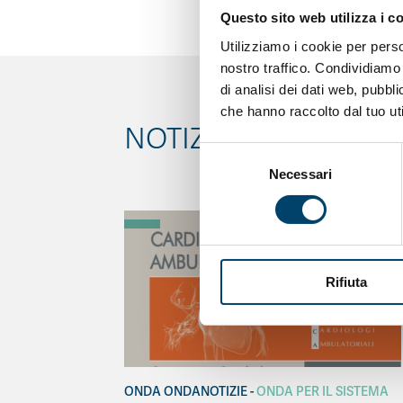
Questo sito web utilizza i c
Utilizziamo i cookie per perso
nostro traffico. Condividiamo 
di analisi dei dati web, pubbl
che hanno raccolto dal tuo uti
NOTIZIE CORRELATE
Selezione
Necessari
del
consenso
Rifiuta
ONDA ONDANOTIZIE
ONDA PER IL SISTEMA