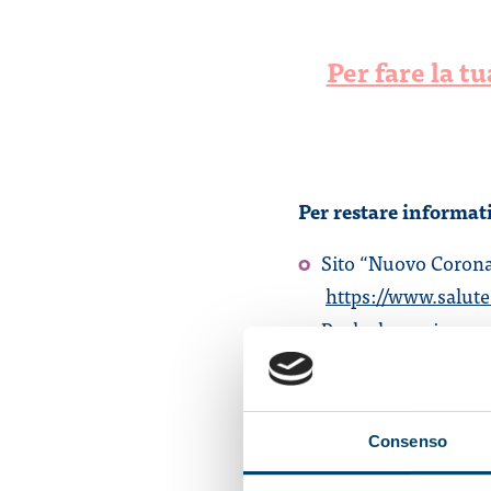
Per fare la t
Per restare informati
Sito “Nuovo Coronav
https://www.salut
Per le donne in gra
allattamento-fertili
Per i pazienti oncol
anno=2020&codLeg
Consenso
Per un consulto gra