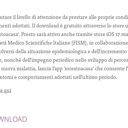
tare il livello di attenzione da prestare alle proprie condi
nti adottati. Il download è gratuito attraverso lo store u
estoacasa’. Presto sarà attivo anche tramite store iOS 17 m
età Medico Scientifiche Italiane (FISM), in collaborazione
olversi della situazione epidemiologica e dell’incremento 
le, nonché dell’impegno periodico nello sviluppo di perco
a nuova malattia, lancia l’app ‘iorestoacasa’ che consente 
 sintomi e comportamenti adottati nell’ultimo periodo.
a qui
OWNLOAD