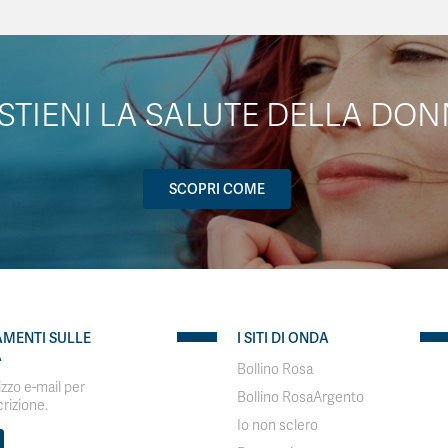
STIENI LA SALUTE DELLA DON
SCOPRI COME
AMENTI SULLE
I SITI DI ONDA
A
Bollino Rosa
rizzo e-mail per
Bollino RosaArgento
crizione.
Io non sclero