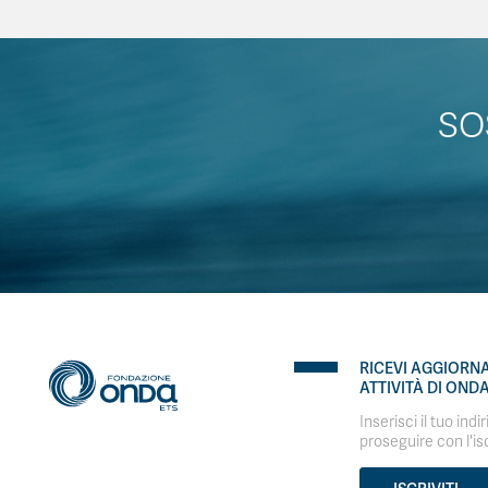
SO
RICEVI AGGIORN
ATTIVITÀ DI OND
Inserisci il tuo indi
proseguire con l'is