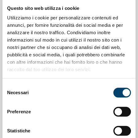
Questo sito web utilizza i cookie
Utilizziamo i cookie per personalizzare contenuti ed
annunci, per fornire funzionalità dei social media e per
analizzare il nostro traffico. Condividiamo inoltre
informazioni sul modo in cui utilizzi il nostro sito con i
nostri partner che si occupano di analisi dei dati web,
pubblicità e social media, i quali potrebbero combinarle
ONDA PER LE DONNE
con altre informazioni che hai fornito loro o che hanno
Depressione Post Partum: intervista al
raccolto dal tuo utilizzo dei loro servizi.
Prof. Claudio Mencacci
Selezione
23 Apr 2026
Necessari
del
consenso
Preferenze
Statistiche