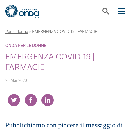
search
Per le donne
>
EMERGENZA COVID-19 | FARMACIE
CHI SIAMO
ONDA PER LE DONNE
CON CHI LAVORIAMO
EMERGENZA COVID-19 |
FARMACIE
STRUMENTI
26 Mar 2020
PROGETTI
BOLLINI
Pubblichiamo con piacere il messaggio di
NEWS