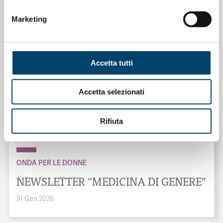
Marketing
Accetta tutti
ONDA PER IL SISTEMA SANITARIO
ONDA PER LE DONNE
Salu’. Dal dialogo alla cura
Accetta selezionati
15 Apr 2026
Rifiuta
ONDA PER LE DONNE
NEWSLETTER “MEDICINA DI GENERE”
31 Gen 2026