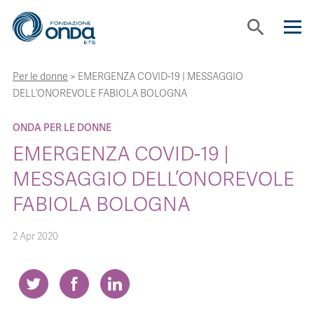
search
Per le donne
>
EMERGENZA COVID-19 | MESSAGGIO
CHI SIAMO
DELL’ONOREVOLE FABIOLA BOLOGNA
CON CHI LAVORIAMO
ONDA PER LE DONNE
EMERGENZA COVID-19 |
STRUMENTI
MESSAGGIO DELL’ONOREVOLE
FABIOLA BOLOGNA
PROGETTI
2 Apr 2020
BOLLINI
NEWS