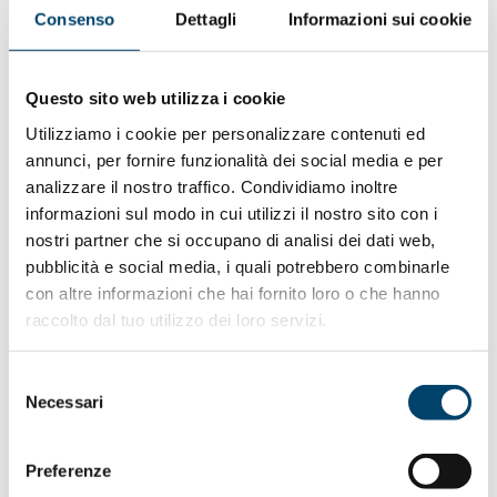
riprenda il lavoro di essere “negativo” e in un ambiente
Consenso
Dettagli
Informazioni sui cookie
protetto. Inoltre dobbiamo garantire a tutti i lavoratori
che possono lavorare in smart working di continuare a
farlo, sia perché questo ci permetterà di concentrare le
Questo sito web utilizza i cookie
misure di sicurezza sui lavoratori che non possono da casa
Utilizziamo i cookie per personalizzare contenuti ed
svolgere i compiti di tipo manifatturiero, sia perché
annunci, per fornire funzionalità dei social media e per
proprio questo è il momento di comprendere una
analizzare il nostro traffico. Condividiamo inoltre
evoluzione che può diventare definitiva per il nostro
informazioni sul modo in cui utilizzi il nostro sito con i
paese allineandoci agli altri paesi europei.
nostri partner che si occupano di analisi dei dati web,
pubblicità e social media, i quali potrebbero combinarle
Se vogliamo scongiurare la prosecuzione del contagio
con altre informazioni che hai fornito loro o che hanno
dobbiamo tracciare, in maniera specifica, le persone che
raccolto dal tuo utilizzo dei loro servizi.
per prime saranno in qualche modo indirizzate a
riprendere il lavoro con analisi affidabili, quindi sarà
necessario verosimilmente un tampone e anche altri test
Selezione
oltre ad un monitoraggio costante sulla persona e sui
Necessari
del
dispositivi di sicurezza che dovrà utilizzare.
consenso
Preferenze
Inoltre bisognerà proteggere tutta la cittadinanza da