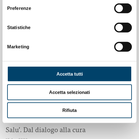
Depressione Post Partum: intervista al
Preferenze
Prof. Claudio Mencacci
23 Apr 2026
Statistiche
Marketing
Accetta tutti
Accetta selezionati
Rifiuta
ONDA PER IL SISTEMA SANITARIO
ONDA PER LE DONNE
Salu’. Dal dialogo alla cura