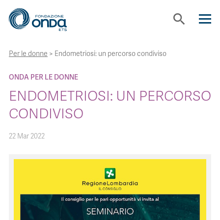
search
Per le donne
>
Endometriosi: un percorso condiviso
CHI SIAMO
ONDA PER LE DONNE
CON CHI LAVORIAMO
ENDOMETRIOSI: UN PERCORSO
CONDIVISO
STRUMENTI
22 Mar 2022
PROGETTI
BOLLINI
NEWS