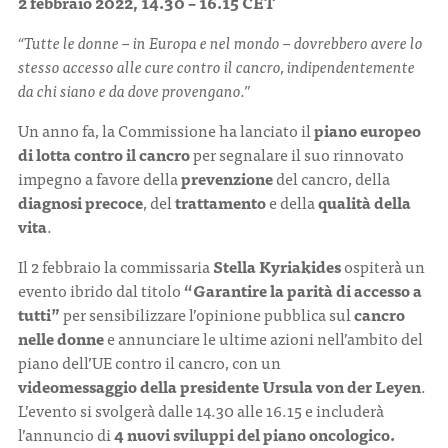
2 febbraio 2022, 14.30 – 16.15 CET
“Tutte le donne – in Europa e nel mondo – dovrebbero avere lo
stesso accesso alle cure contro il cancro, indipendentemente
da chi siano e da dove provengano.”
Un anno fa, la Commissione ha lanciato il
piano europeo
di lotta contro il cancro
per segnalare il suo rinnovato
impegno a favore della
prevenzione
del cancro, della
diagnosi precoce
, del
trattamento
e della
qualità della
vita
.
Il 2 febbraio la commissaria
Stella Kyriakides
ospiterà un
evento ibrido dal titolo
“Garantire la parità di accesso a
tutti”
per sensibilizzare l’opinione pubblica sul
cancro
nelle donne
e annunciare le ultime azioni nell’ambito del
piano dell’UE contro il cancro, con un
videomessaggio
della presidente Ursula von der Leyen
.
L’evento si svolgerà dalle 14.30 alle 16.15 e includerà
l’annuncio di
4 nuovi sviluppi del piano oncologico.