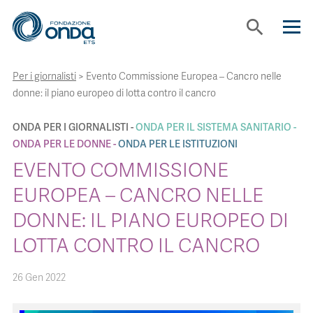
search
Per i giornalisti
>
Evento Commissione Europea – Cancro nelle
CHI SIAMO
donne: il piano europeo di lotta contro il cancro
CON CHI LAVORIAMO
ONDA PER I GIORNALISTI
ONDA PER IL SISTEMA SANITARIO
ONDA PER LE DONNE
ONDA PER LE ISTITUZIONI
EVENTO COMMISSIONE
STRUMENTI
EUROPEA – CANCRO NELLE
DONNE: IL PIANO EUROPEO DI
PROGETTI
LOTTA CONTRO IL CANCRO
BOLLINI
26 Gen 2022
NEWS