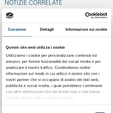
NOTIZIE CORRELATE
Consenso
Dettagli
Informazioni sui cookie
Questo sito web utilizza i cookie
Utilizziamo i cookie per personalizzare contenuti ed
annunci, per fornire funzionalità dei social media e per
analizzare il nostro traffico. Condividiamo inoltre
informazioni sul modo in cui utilizzi il nostro sito con i
nostri partner che si occupano di analisi dei dati web,
ONDA ONDANOTIZIE
ONDA PER IL SISTEMA SANITARIO
pubblicità e social media, i quali potrebbero combinarle
La salute cardiovascolare nelle donne
con altre informazioni che hai fornito loro o che hanno
raccolto dal tuo utilizzo dei loro servizi.
11 Mag 2026
Selezione