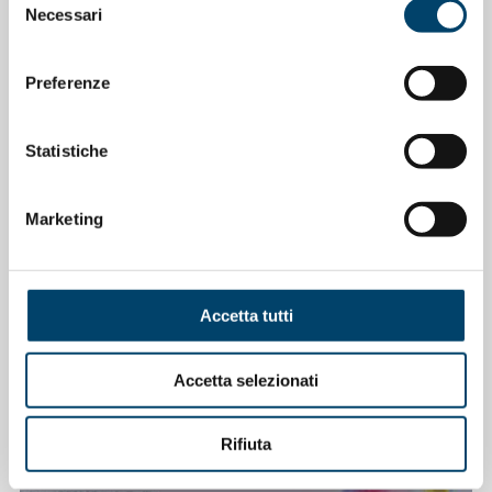
Necessari
del
consenso
Preferenze
Statistiche
Marketing
ONDA PER LE DONNE
Accetta tutti
Depressione Post Partum: intervista al
Prof. Claudio Mencacci
Accetta selezionati
23 Apr 2026
Rifiuta