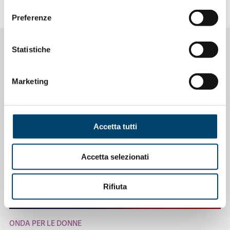
Da
Quotidiano Sanità
consenso
Preferenze
Statistiche
NOTIZIE CORRELATE
Marketing
Accetta tutti
Accetta selezionati
Rifiuta
ONDA PER LE DONNE