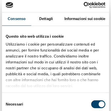
dimostrazione dell’equivalenza terapeutica tra due
formulazioni contenenti lo stesso principio attivo.
Consenso
Dettagli
Informazioni sui cookie
“Due medicinali sono bioequivalenti” si legge nella Guida
AIFA “quando, con la stessa dose, i loro profili di
concentrazione nel sangue rispetto al tempo sono così
Questo sito web utilizza i cookie
simili che è improbabile che essi possano produrre
differenze rilevanti negli effetti di efficacia e sicurezza”.
Utilizziamo i cookie per personalizzare contenuti ed
annunci, per fornire funzionalità dei social media e per
Infine una sezione è dedicata al costo degli equivalenti,
analizzare il nostro traffico. Condividiamo inoltre
che hanno un prezzo inferiore di almeno il 20% rispetto ai
informazioni sul modo in cui utilizzi il nostro sito con i
medicinali di riferimento. Nel documento viene spiegato
nostri partner che si occupano di analisi dei dati web,
che questa differenza è dovuta al fatto che le aziende
pubblicità e social media, i quali potrebbero combinarle
produttrici di equivalenti non devono investire risorse
con altre informazioni che hai fornito loro o che hanno
nella ricerca sulla molecola, essendo il principio attivo già
raccolto dal tuo utilizzo dei loro servizi.
noto, e non devono condurre né gli studi preclinici né gli
studi clinici per dimostrare l’efficacia e la sicurezza del
Selezione
medicinale nell’uomo.
Necessari
del