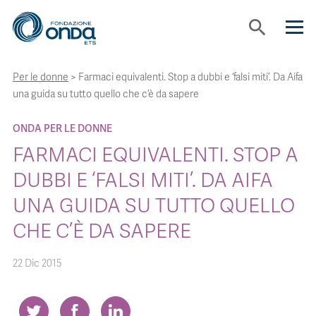
search
Per le donne
>
Farmaci equivalenti. Stop a dubbi e ‘falsi miti’. Da Aifa
CHI SIAMO
una guida su tutto quello che c’è da sapere
CON CHI LAVORIAMO
ONDA PER LE DONNE
FARMACI EQUIVALENTI. STOP A
STRUMENTI
DUBBI E ‘FALSI MITI’. DA AIFA
UNA GUIDA SU TUTTO QUELLO
PROGETTI
CHE C’È DA SAPERE
BOLLINI
22 Dic 2015
NEWS