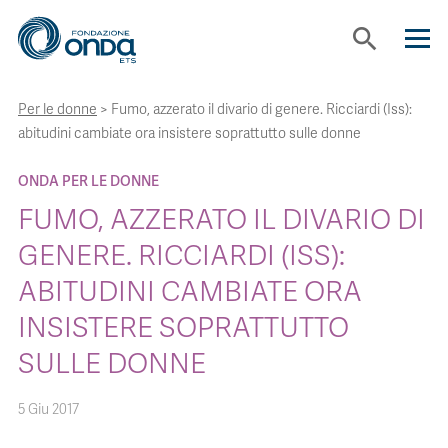
search
Per le donne
>
Fumo, azzerato il divario di genere. Ricciardi (Iss):
CHI SIAMO
abitudini cambiate ora insistere soprattutto sulle donne
CON CHI LAVORIAMO
ONDA PER LE DONNE
FUMO, AZZERATO IL DIVARIO DI
STRUMENTI
GENERE. RICCIARDI (ISS):
ABITUDINI CAMBIATE ORA
PROGETTI
INSISTERE SOPRATTUTTO
SULLE DONNE
BOLLINI
5 Giu 2017
NEWS