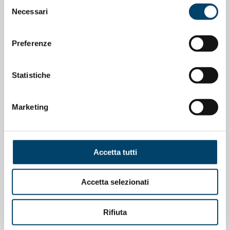
Selezione
Necessari
del
consenso
Preferenze
ONDA PER LE DONNE
Depressione Post Partum: intervista al
Prof. Claudio Mencacci
Statistiche
23 Apr 2026
Marketing
Accetta tutti
Accetta selezionati
Rifiuta