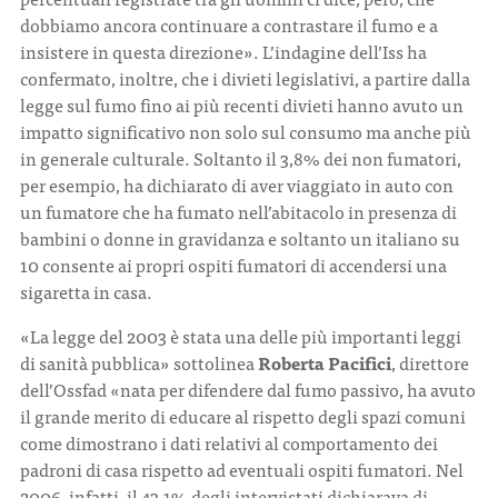
dobbiamo ancora continuare a contrastare il fumo e a
insistere in questa direzione». L’indagine dell’Iss ha
confermato, inoltre, che i divieti legislativi, a partire dalla
legge sul fumo fino ai più recenti divieti hanno avuto un
impatto significativo non solo sul consumo ma anche più
in generale culturale. Soltanto il 3,8% dei non fumatori,
per esempio, ha dichiarato di aver viaggiato in auto con
un fumatore che ha fumato nell’abitacolo in presenza di
bambini o donne in gravidanza e soltanto un italiano su
10 consente ai propri ospiti fumatori di accendersi una
sigaretta in casa.
«La legge del 2003 è stata una delle più importanti leggi
di sanità pubblica» sottolinea
Roberta Pacifici
, direttore
dell’Ossfad «nata per difendere dal fumo passivo, ha avuto
il grande merito di educare al rispetto degli spazi comuni
come dimostrano i dati relativi al comportamento dei
padroni di casa rispetto ad eventuali ospiti fumatori. Nel
2006, infatti, il 43,1% degli intervistati dichiarava di