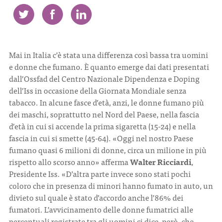
CONTATTI
Mai in Italia c’è stata una differenza così bassa tra uomini
e donne che fumano. È quanto emerge dai dati presentati
dall’Ossfad del Centro Nazionale Dipendenza e Doping
dell’Iss in occasione della Giornata Mondiale senza
ITA
ENG
tabacco. In alcune fasce d’età, anzi, le donne fumano più
dei maschi, soprattutto nel Nord del Paese, nella fascia
d’età in cui si accende la prima sigaretta (15-24) e nella
fascia in cui si smette (45-64). «Oggi nel nostro Paese
fumano quasi 6 milioni di donne, circa un milione in più
rispetto allo scorso anno» afferma
Walter Ricciardi
,
Presidente Iss. «D’altra parte invece sono stati pochi
coloro che in presenza di minori hanno fumato in auto, un
divieto sul quale è stato d’accordo anche l’86% dei
fumatori. L’avvicinamento delle donne fumatrici alle
percentuali registrate tra gli uomini ci dice, però, che