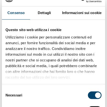
esempio, che ha appena varato un piano da 14 milioni in 4
anni, prevede un organismo tecnico che dovrà identificare
le prassi migliori e nei casi di femminicidio individuare i
Consenso
Dettagli
Informazioni sui cookie
«buchi» del sistema. Previsti interventi nelle scuole
perché le nuove generazioni crescano rispettandosi e
considerandosi pari e politiche per la presenza femminile
Questo sito web utilizza i cookie
al lavoro e nei luoghi decisionali.
Utilizziamo i cookie per personalizzare contenuti ed
annunci, per fornire funzionalità dei social media e per
Siamo sulla buona strada? Le leggi e l’attenzione dei
analizzare il nostro traffico. Condividiamo inoltre
media hanno portato gli enti a interrogarsi e
informazioni sul modo in cui utilizzi il nostro sito con i
intraprendere azioni politiche. Nella pratica, però, diverse
nostri partner che si occupano di analisi dei dati web,
sono le contestazioni da parte di associazioni.
pubblicità e social media, i quali potrebbero combinarle
D.i.r.e, Donne in rete contro la violenza
, che riunisce molti
con altre informazioni che hai fornito loro o che hanno
dei centri antiviolenza e case rifugio di formazione
raccolto dal tuo utilizzo dei loro servizi.
femminile, denuncia poca chiarezza nella distribuzione e
frammentazione di finanziamenti, peraltro esigui. I centri
Selezione
non hanno ricevuto il denaro, in molte situazioni fanno sì
Necessari
del
parte dei «tavoli», ma inascoltati. Funzionano grazie al
consenso
volontariato, a sostegni dei comuni, a donazioni raccolte