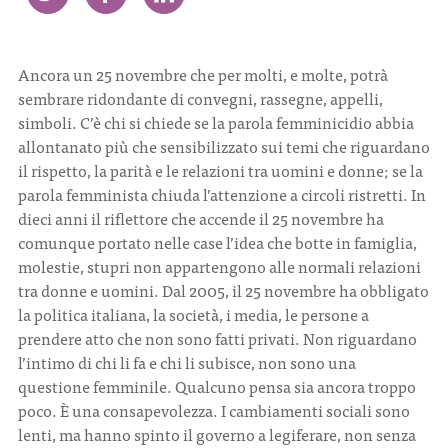
CONTATTI
Ancora un 25 novembre che per molti, e molte, potrà
sembrare ridondante di convegni, rassegne, appelli,
simboli. C’è chi si chiede se la parola femminicidio abbia
allontanato più che sensibilizzato sui temi che riguardano
il rispetto, la parità e le relazioni tra uomini e donne; se la
ITA
ENG
parola femminista chiuda l’attenzione a circoli ristretti. In
dieci anni il riflettore che accende il 25 novembre ha
comunque portato nelle case l’idea che botte in famiglia,
molestie, stupri non appartengono alle normali relazioni
tra donne e uomini. Dal 2005, il 25 novembre ha obbligato
la politica italiana, la società, i media, le persone a
prendere atto che non sono fatti privati. Non riguardano
l’intimo di chi li fa e chi li subisce, non sono una
questione femminile. Qualcuno pensa sia ancora troppo
poco. È una consapevolezza. I cambiamenti sociali sono
lenti, ma hanno spinto il governo a legiferare, non senza