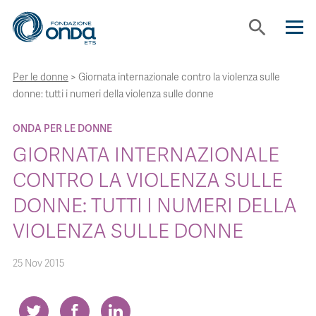
search
Per le donne
>
Giornata internazionale contro la violenza sulle
CHI SIAMO
donne: tutti i numeri della violenza sulle donne
CON CHI LAVORIAMO
ONDA PER LE DONNE
GIORNATA INTERNAZIONALE
STRUMENTI
CONTRO LA VIOLENZA SULLE
DONNE: TUTTI I NUMERI DELLA
PROGETTI
VIOLENZA SULLE DONNE
BOLLINI
25 Nov 2015
NEWS