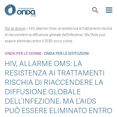
search
Per le donne
>
HIV, allarme Oms: la resistenza ai trattamenti rischia
CHI SIAMO
di riaccendere la diffusione globale dell’infezione. Ma l’Aids può
essere eliminato entro il 2030: ecco come
CON CHI LAVORIAMO
ONDA PER LE DONNE
ONDA PER LE ISTITUZIONI
HIV, ALLARME OMS: LA
STRUMENTI
RESISTENZA AI TRATTAMENTI
RISCHIA DI RIACCENDERE LA
PROGETTI
DIFFUSIONE GLOBALE
BOLLINI
DELL’INFEZIONE. MA L’AIDS
PUÒ ESSERE ELIMINATO ENTRO
NEWS