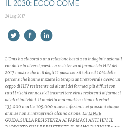
IL 2030: ECCO COME
CONTATTI
24 Lug 2017
ITA
ENG
L’Oms ha elaborato una relazione basata su indagini nazionali
condotte in diversi paesi. La resistenza ai farmaci da HIV del
2017 mostra che in 6 degli 11 paesi censiti oltre il 10% delle
persone che hanno iniziato la terapia antiretrovirale aveva un
ceppo di HIV resistente ad alcuni dei farmaci più diffusi con
tutti i rischi connessi di trasmettere virus resistenti ai farmaci
ad altri individui. Il modello matematico stima ulteriori
135.000 morti e 105.000 nuove infezioni nei prossimi cinque
anni se non si intraprende alcuna azione. LE
LINEE
GUIDA.SULLA RESISTENZA AI FARMACI ANTI HIV
, IL
RAPPORTO SULLE RESISTENZE
, IL
PIANO D’AZIONE 2017-