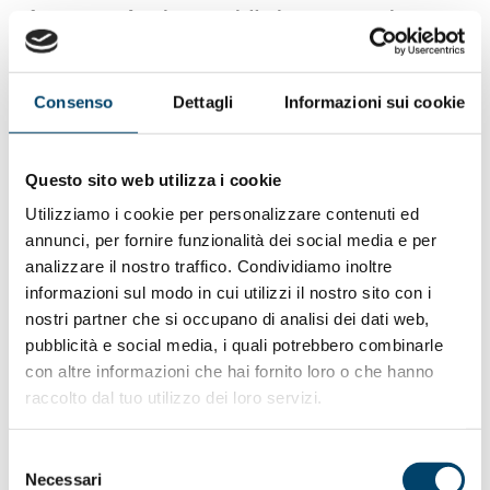
Shannon Hader,
direttore della divisione CDC di HIV e
tubercolosi, i centri statunitensi per il controllo e la
prevenzione delle malattie, ha aggiunto: “La nuova
relazione traccia i principali risultati dell’indagine sulla
Consenso
Dettagli
Informazioni sui cookie
resistenza ai farmaci da HIV provenienti da tutto il
mondo, che, insieme ad altri dati a livello nazionale,
confermano la necessità di ragionare sui nostri sforzi per
Questo sito web utilizza i cookie
combattere la resistenza: aumentare i test, migliorare la
Utilizziamo i cookie per personalizzare contenuti ed
qualità dei programmi di trattamento e passare a nuovi
annunci, per fornire funzionalità dei social media e per
farmaci come il dolutegravir “.
analizzare il nostro traffico. Condividiamo inoltre
Ha continuato Hader, affermando che “i massimi livelli di
informazioni sul modo in cui utilizzi il nostro sito con i
soppressione virale in tre recenti indagini nazionali sulla
nostri partner che si occupano di analisi dei dati web,
popolazione, hanno mostrato che le terapie di prima linea
pubblicità e social media, i quali potrebbero combinarle
rimangono in gran parte efficaci. Tuttavia, un’attenzione
con altre informazioni che hai fornito loro o che hanno
particolare va prestata alle popolazioni a rischio di
raccolto dal tuo utilizzo dei loro servizi.
maggiore resistenza, quali quella pediatrica, gli
adolescenti, le donne in gravidanza e le popolazioni a
maggior rischio. Questo sarà fondamentale per indirizzare
Selezione
Necessari
gli interventi più urgenti. Chiediamo alla comunità
del