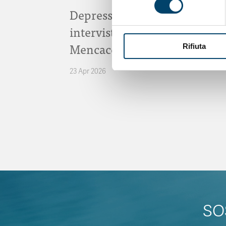
Depressione Post Partum:
intervista al Prof. Claudio
Mencacci
Rifiuta
23 Apr 2026
SO