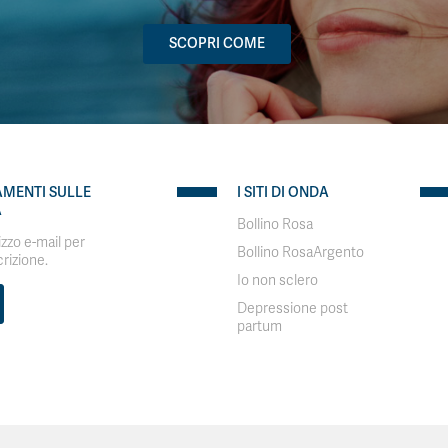
SCOPRI COME
AMENTI SULLE
I SITI DI ONDA
A
Bollino Rosa
rizzo e-mail per
Bollino RosaArgento
crizione.
Io non sclero
Depressione post
partum