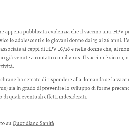
e appena pubblicata evidenzia che il vaccino anti-HPV pr
ice le adolescenti e le giovani donne dai 15 ai 26 anni. L’en
i associate ai ceppi di HPV 16/18 e nelle donne che, al mo
o già venute a contatto con il virus. Il vaccino è sicuro, 
tività.
ochrane ha cercato di rispondere alla domanda se la vacc
) sia in grado di prevenire lo sviluppo di forme precanc
o di quali eventuali effetti indesiderati.
eto su
Quotidiano Sanità