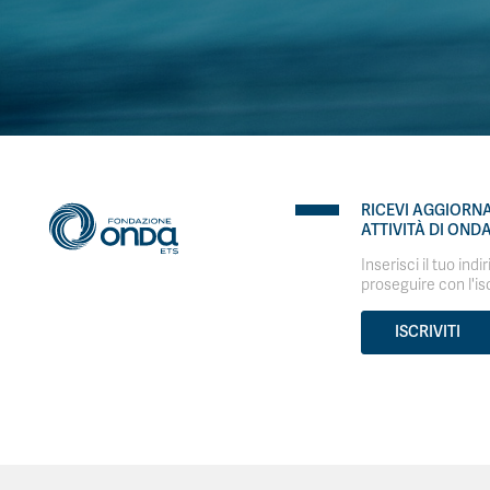
RICEVI AGGIORN
ATTIVITÀ DI OND
Inserisci il tuo indi
proseguire con l'is
ISCRIVITI