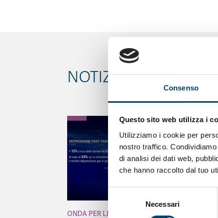
NOTIZIE CORRELATE
Consenso
Questo sito web utilizza i c
Utilizziamo i cookie per perso
nostro traffico. Condividiamo 
di analisi dei dati web, pubbl
che hanno raccolto dal tuo uti
Selezione
Necessari
del
ONDA PER LE DONNE
consenso