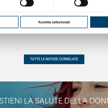
LE DONNE
Salu’. Dal dialogo alla cura
Accetta selezionati
15 Apr 2026
TUTTE LE NOTIZIE CORRELATE
STIENI LA SALUTE DELLA DON