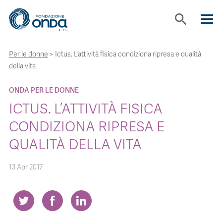
search
Per le donne
>
Ictus. L’attività fisica condiziona ripresa e qualità
CHI SIAMO
della vita
CON CHI LAVORIAMO
ONDA PER LE DONNE
ICTUS. L’ATTIVITÀ FISICA
STRUMENTI
CONDIZIONA RIPRESA E
QUALITÀ DELLA VITA
PROGETTI
13 Apr 2017
BOLLINI
NEWS