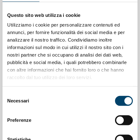
Questo sito web utilizza i cookie
Utilizziamo i cookie per personalizzare contenuti ed
annunci, per fornire funzionalità dei social media e per
analizzare il nostro traffico. Condividiamo inoltre
informazioni sul modo in cui utilizzi il nostro sito con i
nostri partner che si occupano di analisi dei dati web,
pubblicità e social media, i quali potrebbero combinarle
con altre informazioni che hai fornito loro o che hanno
ONDA PER LE DONNE
raccolto dal tuo utilizzo dei loro servizi.
Depressione Post Partum: intervista al
Prof. Claudio Mencacci
Selezione
Necessari
del
23 Apr 2026
consenso
Preferenze
Statistiche