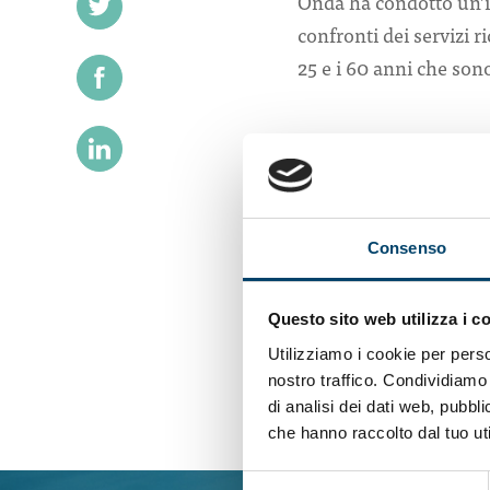
Onda ha condotto un’in
confronti dei servizi r
25 e i 60 anni che son
MATERIALE D
Consenso
Presentazione
risultati
Questo sito web utilizza i c
Utilizziamo i cookie per perso
nostro traffico. Condividiamo 
di analisi dei dati web, pubbl
che hanno raccolto dal tuo uti
Selezione