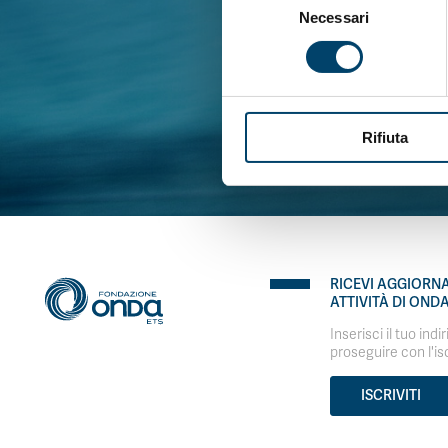
Necessari
del
consenso
SO
Rifiuta
RICEVI AGGIORN
ATTIVITÀ DI OND
Inserisci il tuo indi
proseguire con l'is
ISCRIVITI