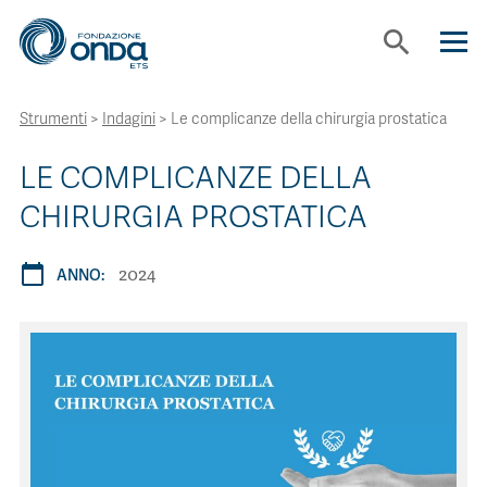
search
Strumenti
>
Indagini
>
Le complicanze della chirurgia prostatica
CHI SIAMO
LE COMPLICANZE DELLA
CON CHI LAVORIAMO
CHIRURGIA PROSTATICA
STRUMENTI
2024
calendar_today
ANNO:
PROGETTI
BOLLINI
NEWS